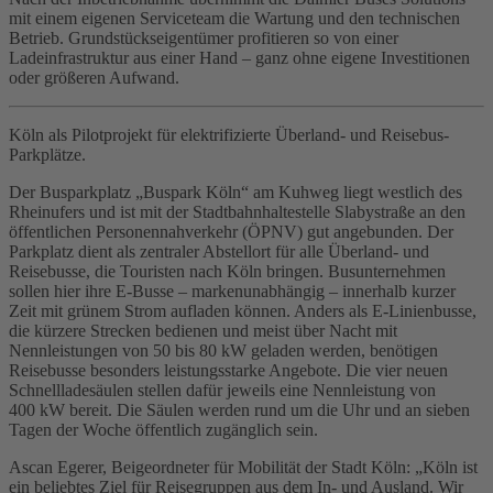
mit einem eigenen Serviceteam die Wartung und den technischen
Betrieb. Grundstückseigentümer profitieren so von einer
Ladeinfrastruktur aus einer Hand – ganz ohne eigene Investitionen
oder größeren Aufwand.
Köln als Pilotprojekt für elektrifizierte Überland- und Reisebus-
Parkplätze.
Der Busparkplatz „Buspark Köln“ am Kuhweg liegt westlich des
Rheinufers und ist mit der Stadtbahnhaltestelle Slabystraße an den
öffentlichen Personennahverkehr (ÖPNV) gut angebunden. Der
Parkplatz dient als zentraler Abstellort für alle Überland- und
Reisebusse, die Touristen nach Köln bringen. Busunternehmen
sollen hier ihre E‑Busse – markenunabhängig – innerhalb kurzer
Zeit mit grünem Strom aufladen können. Anders als E‑Linienbusse,
die kürzere Strecken bedienen und meist über Nacht mit
Nennleistungen von 50 bis 80 kW geladen werden, benötigen
Reisebusse besonders leistungsstarke Angebote. Die vier neuen
Schnellladesäulen stellen dafür jeweils eine Nennleistung von
400 kW bereit. Die Säulen werden rund um die Uhr und an sieben
Tagen der Woche öffentlich zugänglich sein.
Ascan Egerer, Beigeordneter für Mobilität der Stadt Köln: „Köln ist
ein beliebtes Ziel für Reisegruppen aus dem In- und Ausland. Wir