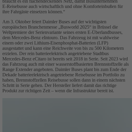
braucht es ein flächendeckendes Netz, damit Busunternehmen
E‑Reisebusse auch wirtschaftlich und ohne Komforteinbußen für
ihre Fahrgäste einsetzen können.“
Am 3. Oktober feiert Daimler Buses auf der wichtigsten
europäischen Branchenmesse „Busworld 2025“ in Brüssel die
Weltpremiere der Serienvariante seines ersten E‑Überlandbusses,
dem Mercedes‑Benz eIntouro. Das Fahrzeug ist mit wahlweise
einem oder zwei Lithium-Eisenphosphat-Batterien (LFP)
ausgestattet und kann eine Reichweite von bis zu 500 Kilometern
erzielen. Der rein batterieelektrisch angetriebene Stadtbus
Mercedes‑Benz eCitaro ist bereits seit 2018 in Serie. Seit 2023 wird
das Fahrzeug auch mit einer wasserstoffbasierten Brennstoffzelle als
Range Extender angeboten. Daimler Buses plant bis zum Ende der
Dekade batterieelektrisch angetriebene Reisebusse im Portfolio zu
haben, Brennstoffzellen Reisebusse sollen dann in einem nächsten
Schritt in Serie gehen. Der Hersteller liefert damit das richtige
Produkt zur richtigen Zeit – wenn die Infrastruktur bereit ist.