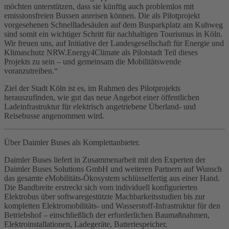
möchten unterstützen, dass sie künftig auch problemlos mit
emissionsfreien Bussen anreisen können. Die als Pilotprojekt
vorgesehenen Schnellladesäulen auf dem Busparkplatz am Kuhweg
sind somit ein wichtiger Schritt für nachhaltigen Tourismus in Köln.
Wir freuen uns, auf Initiative der Landesgesellschaft für Energie und
Klimaschutz NRW.Energy4Climate als Pilotstadt Teil dieses
Projekts zu sein – und gemeinsam die Mobilitätswende
voranzutreiben.“
Ziel der Stadt Köln ist es, im Rahmen des Pilotprojekts
herauszufinden, wie gut das neue Angebot einer öffentlichen
Ladeinfrastruktur für elektrisch angetriebene Überland- und
Reisebusse angenommen wird.
Über Daimler Buses als Komplettanbieter.
Daimler Buses liefert in Zusammenarbeit mit den Experten der
Daimler Buses Solutions GmbH und weiteren Partnern auf Wunsch
das gesamte eMobilitäts-Ökosystem schlüsselfertig aus einer Hand.
Die Bandbreite erstreckt sich vom individuell konfigurierten
Elektrobus über softwaregestützte Machbarkeitsstudien bis zur
kompletten Elektromobilitäts- und Wasserstoff-Infrastruktur für den
Betriebshof – einschließlich der erforderlichen Baumaßnahmen,
Elektroinstallationen, Ladegeräte, Batteriespeicher,