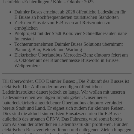
Leinfelden-Echterdingen / Köln – Oktober 2025
Daimler Buses errichtet ab 2026 öffentliche Ladesäulen für
E‑Busse an hochfrequentierten touristischen Standorten
Ziel: den Einsatz von E‑Bussen auf Reiserouten zu
ermöglichen
Pilotprojekt mit der Stadt Köln: vier Schnellladesäulen nahe
Innenstadt
Tochterunternehmen Daimler Buses Solutions übernimmt
Planung, Bau, Betrieb und Wartung
Elektrischer Überlandbus Mercedes‑Benz eIntouro feiert am
3. Oktober auf der Branchenmesse Busworld in Brüssel
Weltpremiere
Till Oberwörder, CEO Daimler Buses: „Die Zukunft des Busses ist
elektrisch. Der Aufbau der notwendigen öffentlichen
Ladeinfrastruktur dauert jedoch zu lange. Wir wollen mit unseren
Ladesäulen einen wichtigen Impuls geben. Unser neuer
batterieelektrisch angetriebener Überlandbus eIntouro verbindet
bereits Stadt und Land. Er eignet sich zudem für kleinere Reisen.
Dies sind die aktuell sinnvollsten Einsatzszenarien für E‑Busse
außerhalb des urbanen ÖPNV. Das Fahrzeug wird somit bereits
vom Ausbau der öffentlichen Ladeinfrastruktur profitieren. Für den
elektrischen Reiseverkehr zu fernen und entlegenen Zielen hingegen