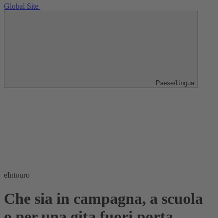
Global Site
Paese/Lingua
eIntouro
Che sia in campagna, a scuola
o per una gita fuori porta.