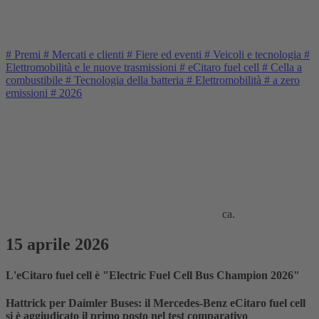
#
Premi
#
Mercati e clienti
#
Fiere ed eventi
#
Veicoli e tecnologia
#
Elettromobilità e le nuove trasmissioni
#
eCitaro fuel cell
#
Cella a
combustibile
#
Tecnologia della batteria
#
Elettromobilità
#
a zero
emissioni
#
2026
ca.
15 aprile 2026
L'eCitaro fuel cell è "Electric Fuel Cell Bus Champion 2026"
Hattrick per Daimler Buses: il Mercedes-Benz eCitaro fuel cell
si è aggiudicato il primo posto nel test comparativo