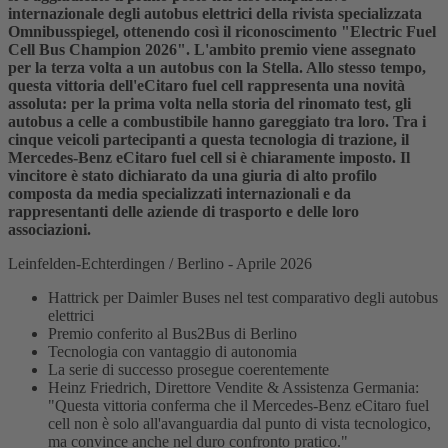
internazionale degli autobus elettrici della rivista specializzata
Omnibusspiegel, ottenendo così il riconoscimento "Electric Fuel
Cell Bus Champion 2026". L'ambito premio viene assegnato
per la terza volta a un autobus con la Stella. Allo stesso tempo,
questa vittoria dell'eCitaro fuel cell rappresenta una novità
assoluta: per la prima volta nella storia del rinomato test, gli
autobus a celle a combustibile hanno gareggiato tra loro. Tra i
cinque veicoli partecipanti a questa tecnologia di trazione, il
Mercedes-Benz eCitaro fuel cell si è chiaramente imposto. Il
vincitore è stato dichiarato da una giuria di alto profilo
composta da media specializzati internazionali e da
rappresentanti delle aziende di trasporto e delle loro
associazioni.
Leinfelden-Echterdingen / Berlino - Aprile 2026
Hattrick per Daimler Buses nel test comparativo degli autobus
elettrici
Premio conferito al Bus2Bus di Berlino
Tecnologia con vantaggio di autonomia
La serie di successo prosegue coerentemente
Heinz Friedrich, Direttore Vendite & Assistenza Germania:
"Questa vittoria conferma che il Mercedes-Benz eCitaro fuel
cell non è solo all'avanguardia dal punto di vista tecnologico,
ma convince anche nel duro confronto pratico."