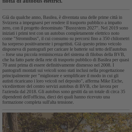
flotta di autobus elettrici.
Già da qualche anno, Basilea, è diventata una delle prime città in
Svizzera a impegnarsi per rendere il trasporto pubblico a impatto
zero, con il progetto denominato "Bussystem 2027". Nel 2019 sono
iniziati i primi test con un autobus completamente elettrico noto
come "Stromnibus", il cui consumo su percorsi fino a 350 chilometri
ha sorpreso positivamente i progettisti. Già questo primo veicolo
disponeva di pantografi per caricare le batterie sul tetto dell'autobus
– forse una piccola reminiscenza del sistema di filobus della BVB,
che ha fatto parte della rete di trasporto pubblico di Basilea per quasi
70 anni prima di essere definitivamente dismesso nel 2008. I
pantografi montati sui veicoli sono stati inclusi nella progettazione
principalmente per "migliorare e semplificare il modo in cui gli
autisti ricaricano i loro veicoli nel deposito", afferma Mike Eiche,
vicedirettore del centro servizi autobus di BVB, che lavora per
l'azienda dal 2018. Gli autobus sono gestiti da un totale di circa 35
dipendenti dell'officina, dieci dei quali hanno ricevuto una
formazione completa sull'alta tensione.