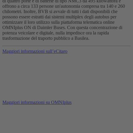
di quattro porte e di batterie di tipo NMC3 da 495 kilowattora e
offrono a circa 133 persone un'autonomia compresa tra 140 e 260
chilometri. Inoltre, BVB si avvale di tutti i dati disponibili che
possono essere estratti dai sistemi multiplex degli autobus per
ottimizzare il loro utilizzo sulla piattaforma telematica online
OMNIplus ON di Daimler Buses. Con questa concentrazione di
potenza veicolare e digitale, nulla impedisce ora la rapida
trasformazione del traporto pubblico a Basilea.
Maggiori informazioni sull’eCitaro
Maggiori informazioni su OMNIplus