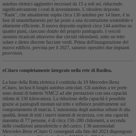
autobus elettrici aggiuntivi necessari da 15 a soli sei, riducendo
significativamente i costi di investimento. L'obsoleto deposito
"Rank", che attualmente ospita circa 130 autobus per 14 linee, è in
fase di smantellamento per far posto a una ricostruzione sostenibile e
altamente efficiente. Il nuovo deposito ospiterà circa 144 autobus su
quattro piani, ciascuno dotato del proprio pantografo. I veicoli
saranno ricaricati attraverso due circuiti ridondanti, sotto un tetto
solare e dietro discrete facciate verdi. Prima dell'inaugurazione del
nuovo edificio, prevista per il 2027, saranno operativi due impianti
provvisori.
eCitaro completamente integrato nella rete di Basilea.
La base della flotta elettrica è costituita da 19 Mercedes-Benz
eCitaro, inclusi 8 lunghi autobus articolati. Gli autobus a tre porte
sono dotati di batterie NMC2 ad alte prestazioni con una capacità
ridotta di 330 kilowattora. La riduzione della capacità è possibile
grazie ai pantografi montati sul tetto e influisce positivamente sul
comportamento di marcia. L'autonomia degli autobus urbani di alta
qualità, dotati di tutti i nuovi sistemi di sicurezza, con una capacità
massima di 77 persone, è di circa 150–280 chilometri, a seconda
delle condizioni atmosferiche e del carico. I 38 autosnodati
Mercedes-Benz eCitaro G consegnati alla fine del 2023 dispongono