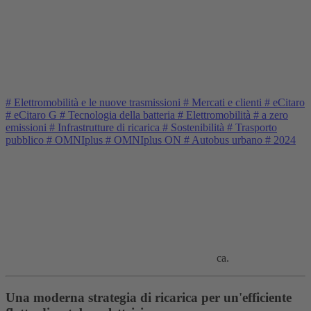
#
Elettromobilità e le nuove trasmissioni
#
Mercati e clienti
#
eCitaro
#
eCitaro G
#
Tecnologia della batteria
#
Elettromobilità
#
a zero
emissioni
#
Infrastrutture di ricarica
#
Sostenibilità
#
Trasporto
pubblico
#
OMNIplus
#
OMNIplus ON
#
Autobus urbano
#
2024
ca.
Una moderna strategia di ricarica per un'efficiente