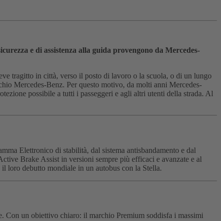
 sicurezza e di assistenza alla guida provengono da Mercedes-
tragitto in città, verso il posto di lavoro o la scuola, o di un lungo
marchio Mercedes-Benz. Per questo motivo, da molti anni Mercedes-
ione possibile a tutti i passeggeri e agli altri utenti della strada. Al
mma Elettronico di stabilità, dal sistema antisbandamento e dal
Active Brake Assist in versioni sempre più efficaci e avanzate e al
 il loro debutto mondiale in un autobus con la Stella.
le. Con un obiettivo chiaro: il marchio Premium soddisfa i massimi