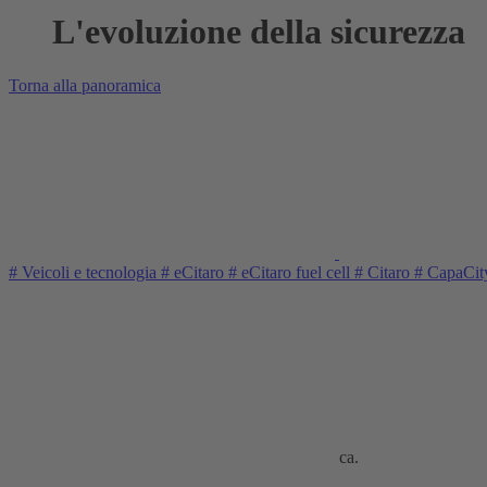
L'evoluzione della sicurezza
Torna alla panoramica
#
Veicoli e tecnologia
#
eCitaro
#
eCitaro fuel cell
#
Citaro
#
CapaCi
ca.