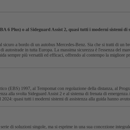
A 6 Plus) o al Sideguard Assist 2, quasi tutti i moderni sistemi di
icuro a bordo di un autobus Mercedes-Benz. Sia che si tratti di un breve 
i di autostrade in tutta Europa. La massima sicurezza è l'essenza del 
a sempre più versatili ed efficaci, offrendo al contempo la migliore protez
tico (EBS) 1997, al Tempomat con regolazione della distanza, al Progra
tenza alla svolta Sideguard Assist 2 e al sistema di frenata di emergenza 
 2024: quasi tutti i moderni sistemi di assistenza alla guida hanno avuto
serie di soluzioni singole, ma si esprime in una sua concezione integra