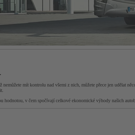
.
yž nemůžete mít kontrolu nad všemi z nich, můžete přece jen udělat ně
t.
vou hodnotou, v čem spočívají celkové ekonomické výhody našich autob