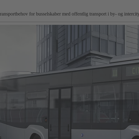
sportbehov for busselskaber med offentlig transport i by- og intercity-