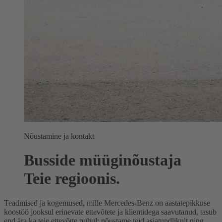
Nõustamine ja kontakt
Busside müüginõustaja
Teie regioonis.
Teadmised ja kogemused, mille Mercedes-Benz on aastatepikkuse
koostöö jooksul erinevate ettevõtete ja klientidega saavutanud, tasub
end ära ka teie ettevõtte puhul: nõustame teid asjatundlikult ning