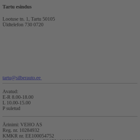
Tartu esindus
Lootuse tn. 1, Tartu 50105
Üldtelefon 730 0720
tartu@silberauto.ee
Avatud:
E-R 8.00-18.00
L 10.00-15.00
P suletud
Ärinimi: VEHO AS
Reg. nr. 10284932
KMKR nr. EE100054752