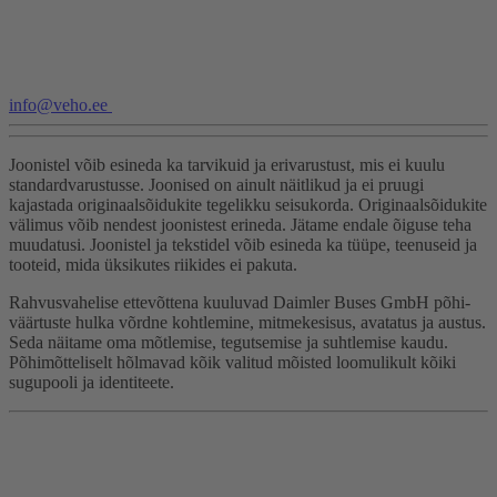
info@veho.ee
Joonistel võib esineda ka tarvikuid ja erivarustust, mis ei kuulu
standardvarustusse. Joonised on ainult näitlikud ja ei pruugi
kajastada originaalsõidukite tegelikku seisukorda. Originaalsõidukite
välimus võib nendest joonistest erineda. Jätame endale õiguse teha
muudatusi. Joonistel ja tekstidel võib esineda ka tüüpe, teenuseid ja
tooteid, mida üksikutes riikides ei pakuta.
Rahvusvahelise ettevõttena kuuluvad Daimler Buses GmbH põhi­
väärtuste hulka võrdne kohtlemine, mitmekesisus, avatatus ja austus.
Seda näitame oma mõtlemise, tegutsemise ja suhtlemise kaudu.
Põhimõtteliselt hõlmavad kõik valitud mõisted loomulikult kõiki
sugupooli ja identiteete.