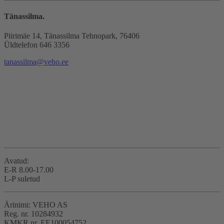
Tänassilma.
Piirimäe 14, Tänassilma Tehnopark, 76406
Üldtelefon 646 3356
tanassilma@veho.ee
Avatud:
E-R 8.00-17.00
L-P suletud
Ärinimi: VEHO AS
Reg. nr. 10284932
KMKR nr. EE100054752