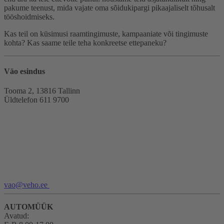
pakume teenust, mida vajate oma sõidukipargi pikaajaliselt tõhusalt
tööshoidmiseks.
Kas teil on küsimusi raamtingimuste, kampaaniate või tingimuste
kohta? Kas saame teile teha konkreetse ettepaneku?
Väo esindus
Tooma 2, 13816 Tallinn
Üldtelefon 611 9700
vao@veho.ee
AUTOMÜÜK
Avatud: