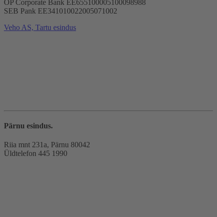
OP Corporate Bank EE655100005100098988
SEB Pank EE341010022005071002
Veho AS, Tartu esindus
Pärnu esindus.
Riia mnt 231a, Pärnu 80042
Üldtelefon 445 1990