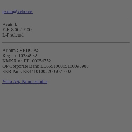
parnu@veho.ee
Avatud:
E-R 8.00-17.00
L-P suletud
Ärinimi: VEHO AS
Reg. nr. 10284932
KMKR nr. EE100054752
OP Corporate Bank EE655100005100098988
SEB Pank EE341010022005071002
Veho AS, Pärnu esindus