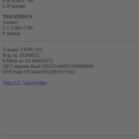
E-R 8.00-17.00
L-P suletud
TEENINDUS
Avatud:
E-L 8.00-17.00
P suletud
Ärinimi: VEHO AS
Reg. nr. 10284932
KMKR nr. EE100054752
OP Corporate Bank EE655100005100098988
SEB Pank EE341010022005071002
Veho AS, Väo esindus