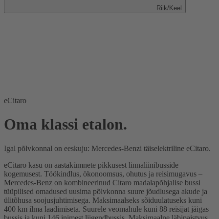
Riik/Keel
eCitaro
Oma klassi etalon.
Igal põlvkonnal on eeskuju: Mercedes-Benzi täiselektriline eCitaro.
eCitaro kasu on aastakümnete pikkusest linnaliinibusside
kogemusest. Töökindlus, ökonoomsus, ohutus ja reisimugavus –
Mercedes-Benz on kombineerinud Citaro madalapõhjalise bussi
tüüpilised omadused uusima põlvkonna suure jõudlusega akude ja
ülitõhusa soojusjuhtimisega. Maksimaalseks sõiduulatuseks kuni
400 km ilma laadimiseta. Suurele veomahule kuni 88 reisijat jäigas
bussis ja kuni 146 inimest liigendbussis. Maksimaalne läbipaistvus