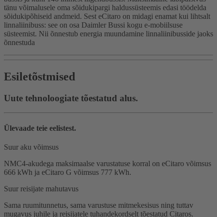
tänu võimalusele oma sõidukipargi haldussüsteemis edasi töödelda
sõidukipõhiseid andmeid. Sest eCitaro on midagi enamat kui lihtsalt
linnaliinibuss: see on osa Daimler Bussi kogu e-mobiilsuse
süsteemist. Nii õnnestub energia muundamine linnaliinibusside jaoks
õnnestuda
Esiletõstmised
Uute tehnoloogiate tõestatud alus.
Ülevaade teie eelistest.
Suur aku võimsus
NMC4-akudega maksimaalse varustatuse korral on eCitaro võimsus
666 kWh ja eCitaro G võimsus 777 kWh.
Suur reisijate mahutavus
Sama ruumitunnetus, sama varustuse mitmekesisus ning tuttav
mugavus juhile ja reisijatele tuhandekordselt tõestatud Citaros.