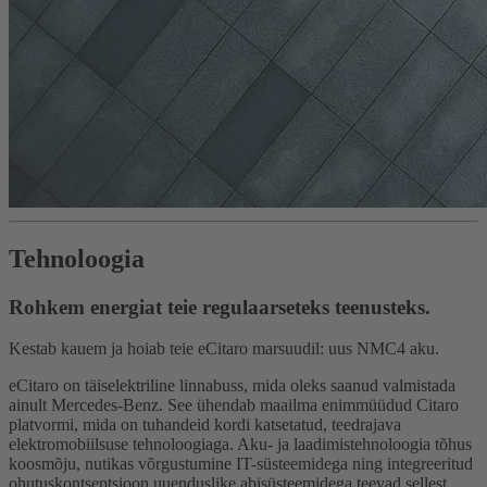
Tehnoloogia
Rohkem energiat teie regulaarseteks teenusteks.
Kestab kauem ja hoiab teie eCitaro marsuudil: uus NMC4 aku.
eCitaro on täiselektriline linnabuss, mida oleks saanud valmistada
ainult Mercedes-Benz. See ühendab maailma enimmüüdud Citaro
platvormi, mida on tuhandeid kordi katsetatud, teedrajava
elektromobiilsuse tehnoloogiaga. Aku- ja laadimistehnoloogia tõhus
koosmõju, nutikas võrgustumine IT-süsteemidega ning integreeritud
ohutuskontseptsioon uuenduslike abisüsteemidega teevad sellest