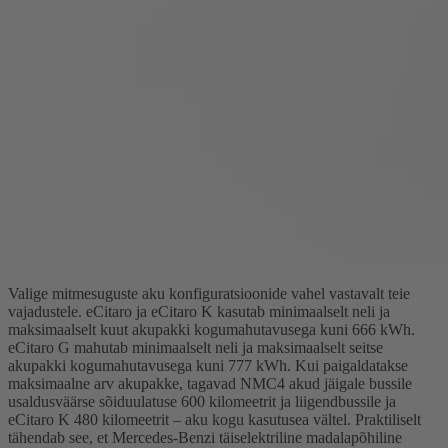
Valige mitmesuguste aku konfiguratsioonide vahel vastavalt teie
vajadustele. eCitaro ja eCitaro K kasutab minimaalselt neli ja
maksimaalselt kuut akupakki kogumahutavusega kuni 666 kWh.
eCitaro G mahutab minimaalselt neli ja maksimaalselt seitse
akupakki kogumahutavusega kuni 777 kWh. Kui paigaldatakse
maksimaalne arv akupakke, tagavad NMC4 akud jäigale bussile
usaldusväärse sõiduulatuse 600 kilomeetrit ja liigendbussile ja
eCitaro K 480 kilomeetrit – aku kogu kasutusea vältel. Praktiliselt
tähendab see, et Mercedes-Benzi täiselektriline madalapõhiline