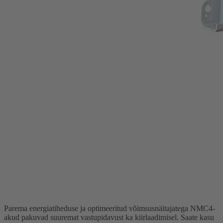
Parema energiatiheduse ja optimeeritud võimsusnäitajatega NMC4-
akud pakuvad suuremat vastupidavust ka kiirlaadimisel. Saate kasu