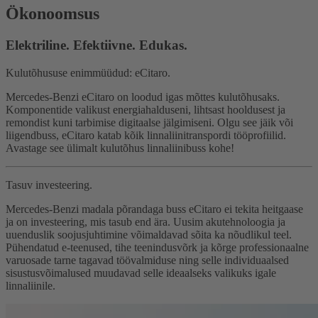
Ökonoomsus
Elektriline. Efektiivne. Edukas.
Kulutõhususe enimmüüdud: eCitaro.
Mercedes-Benzi eCitaro on loodud igas mõttes kulutõhusaks.
Komponentide valikust energiahalduseni, lihtsast hooldusest ja
remondist kuni tarbimise digitaalse jälgimiseni. Olgu see jäik või
liigendbuss, eCitaro katab kõik linnaliinitranspordi tööprofiilid.
Avastage see ülimalt kulutõhus linnaliinibuss kohe!
Tasuv investeering.
Mercedes-Benzi madala põrandaga buss eCitaro ei tekita heitgaase
ja on investeering, mis tasub end ära. Uusim akutehnoloogia ja
uuenduslik soojusjuhtimine võimaldavad sõita ka nõudlikul teel.
Pühendatud e-teenused, tihe teenindusvõrk ja kõrge professionaalne
varuosade tarne tagavad töövalmiduse ning selle individuaalsed
sisustusvõimalused muudavad selle ideaalseks valikuks igale
linnaliinile.