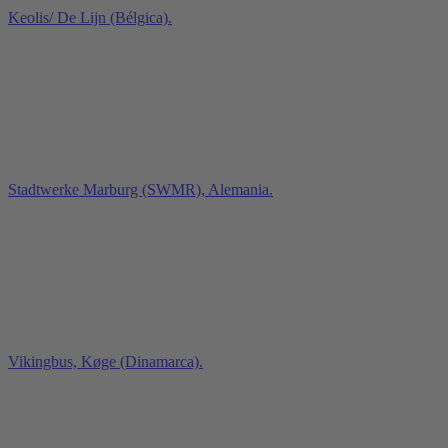
Keolis/ De Lijn (Bélgica).
Stadtwerke Marburg (SWMR), Alemania.
Vikingbus, Køge (Dinamarca).