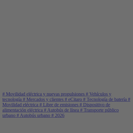
#
Movilidad eléctrica y nuevas propulsiones
#
Vehículos y
tecnología
#
Mercados y clientes
#
eCitaro
#
Tecnología de batería
#
Movilidad eléctrica
#
Libre de emisiones
#
Dispositivo de
alimentación eléctrica
#
Autobús de línea
#
Transporte público
urbano
#
Autobús urbano
#
2026