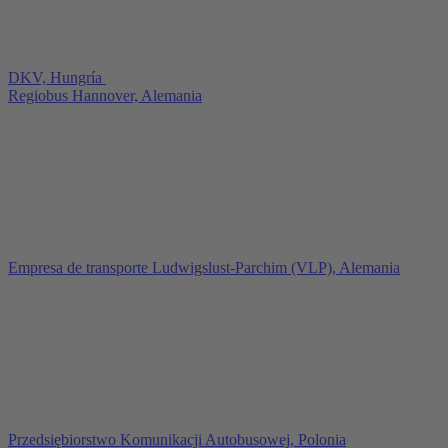
DKV, Hungría
Regiobus Hannover, Alemania
Empresa de transporte Ludwigslust-Parchim (VLP), Alemania
Przedsiębiorstwo Komunikacji Autobusowej, Polonia