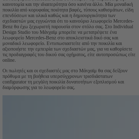
καινοτομία και την ιδιαιτερότητα όσο κανένα άλλο. Μία μοναδική
ποικιλία από κορυφαίας ποιότητα βαφές, τύπους καθισμάτων, είδη
επενδύσεων και υλικά καθώς και η δημιουργικότητα των
σχεδιαστών μας εγγυώνται ότι το καινούριο λεωφορείο Mercedes-
Benz θα έχω ξεχωριστή παρουσία στον στόλο σας. Στο Individual
Design Studio του Μάνχαϊμ μπορείτε να μετατρέψετε ένα
λεωφορείο Mercedes-Benz στο αποκλειστικά δικό σας και
μοναδικό λεωφορείο. Εντυπωσιαστείτε από την ποικιλία και
αξιοποιήστε την εμπειρία των σχεδιαστών μας, για να καθορίσετε
τις προδιαγραφές του δικού σας οχήματος, είτε αυτοπροσώπως είτε
online.
Οι πωλητές και οι σχεδιαστές μας στο Μάνχαϊμ θα σας δείξουν
πρόθυμα με τη βοήθεια υπερσύγχρονων τρισδιάστατων
configurator τη μεγάλη ποικιλία δυνατοτήτων εξοπλισμού και
διαμόρφωσης για το λεωφορείο σας.