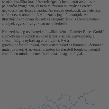
termék kiszállításkori felszereltségét. A bemutatott ábrák csak
példaként szolgálnak, és nem feltétlenül mutatják az eredeti
gépkocsik tényleges állapotát. Az eredeti gépkocsik megjelenése
eltérhet ezen ábráktól. A változtatás jogát fenntartjuk. Az
illusztrációkon olyan típusok és szolgáltatások is szerepelhetnek,
amelyek egyes országokban nem elérhetők.
Nemzetközileg tevékenykedő vállalatként a Daimler Buses GmbH
alapvető meggyőződései közé tartozik az esélyegyenlőség, a
sokszínűség, a nyitottság és a tisztelet. Ezt a
gondolkodásmódunkkal, cselekedeteinkkel és kommunikációnkkal
mutatjuk meg. Alapvetően minden kiválasztott fogalom magától
értetődően minden nemet és identitást magába foglal.