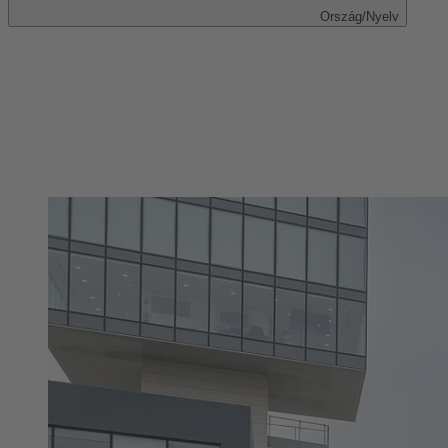
Ország/Nyelv