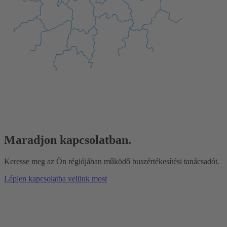
Maradjon kapcsolatban.
Keresse meg az Ön régiójában működő buszértékesítési tanácsadót.
Lépjen kapcsolatba velünk most