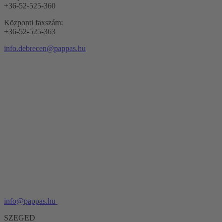
+36-52-525-360
Központi faxszám:
+36-52-525-363
info.debrecen@pappas.hu
info@pappas.hu
SZEGED