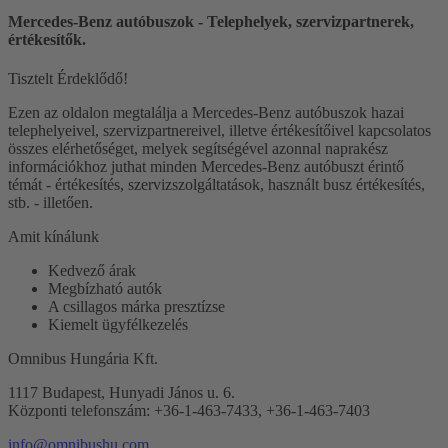
Mercedes-Benz autóbuszok - Telephelyek, szervizpartnerek,
értékesítők.
Tisztelt Érdeklődő!
Ezen az oldalon megtalálja a Mercedes-Benz autóbuszok hazai
telephelyeivel, szervizpartnereivel, illetve értékesítőivel kapcsolatos
összes elérhetőséget, melyek segítségével azonnal naprakész
információkhoz juthat minden Mercedes-Benz autóbuszt érintő
témát - értékesítés, szervizszolgáltatások, használt busz értékesítés,
stb. - illetően.
Amit kínálunk
Kedvező árak
Megbízható autók
A csillagos márka presztízse
Kiemelt ügyfélkezelés
Omnibus Hungária Kft.
1117 Budapest, Hunyadi János u. 6.
Központi telefonszám: +36-1-463-7433, +36-1-463-7403
info@omnibushu.com