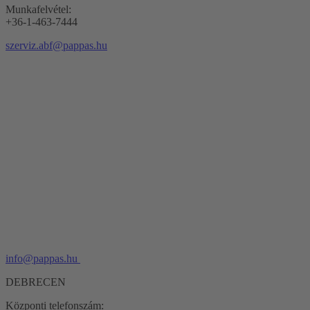
Munkafelvétel:
+36-1-463-7444
szerviz.abf@pappas.hu
info@pappas.hu
DEBRECEN
Központi telefonszám: