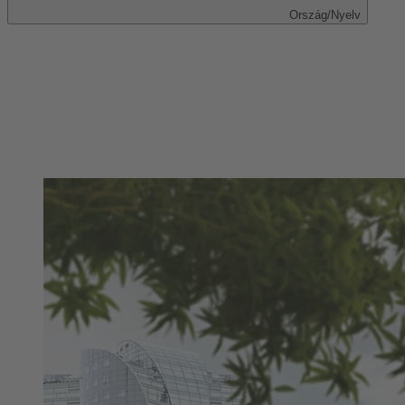
Ország/Nyelv