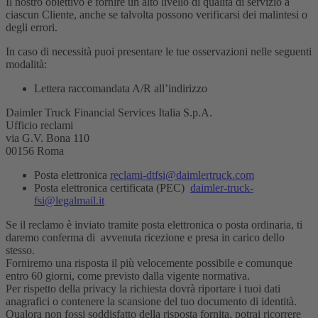
Il nostro obiettivo è fornire un alto livello di qualità di servizio a
ciascun Cliente, anche se talvolta possono verificarsi dei malintesi o
degli errori.
In caso di necessità puoi presentare le tue osservazioni nelle seguenti
modalità:
Lettera raccomandata A/R all’indirizzo
Daimler Truck Financial Services Italia S.p.A.
Ufficio reclami
via G.V. Bona 110
00156 Roma
Posta elettronica
reclami-dtfsi@daimlertruck.com
Posta elettronica certificata (PEC)
daimler-truck-
fsi@legalmail.it
Se il reclamo è inviato tramite posta elettronica o posta ordinaria, ti
daremo conferma di avvenuta ricezione e presa in carico dello
stesso.
Forniremo una risposta il più velocemente possibile e comunque
entro 60 giorni, come previsto dalla vigente normativa.
Per rispetto della privacy la richiesta dovrà riportare i tuoi dati
anagrafici o contenere la scansione del tuo documento di identità.
Qualora non fossi soddisfatto della risposta fornita, potrai ricorrere