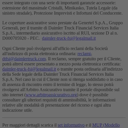
essere integrato con una serie di importanti garanzie accessorie:
estensione del massimale Cristalli, Minikasko, Tutela Legale (da
sinistro stradale), Protezione Imprevisti e Infortuni del Conducente.
Le coperture assicurative sono prestate da Genertel S.p.A., Gruppo
Generali, per il tramite di Daimler Truck Financial Services Italia
S.p.A., intermediario assicurativo iscritto al RUI, sezione D al n.
D000705920 - PEC.
daimler-truck-fsi@legalmail.it
Ogni Cliente può rivolgersi all'ufficio reclami della Società
all'indirizzo di posta elettronica ordinaria:
reclami-
dtfsi@daimlertruck.com
. Il reclamo, sempre gratuito per il Cliente,
potrà altresì essere presentato a mezzo posta elettronica certificata:
daimler-truck-fsi@legalmail.it
o tramite posta ordinaria all'indirizzo
della Sede legale della Daimler Truck Financial Services Italia
S.p.A. Nel caso in cui il Cliente non si ritenga soddisfatto o in caso
di assenza di riscontro entro il termine di legge, lo stesso potrà
rivolgersi all'Arbitro Assicurativo tramite il portale disponibile sul
sito internet (
www.arbitroassicurativo.org
) dove è possibile
consultare gli ulteriori requisiti di ammissibilità, le informazioni
relative alle modalità di presentazione del ricorso e ogni altra
indicazione utile.
Per maggiori dettagli scarica il
set informativo
e il
MUP (Modello