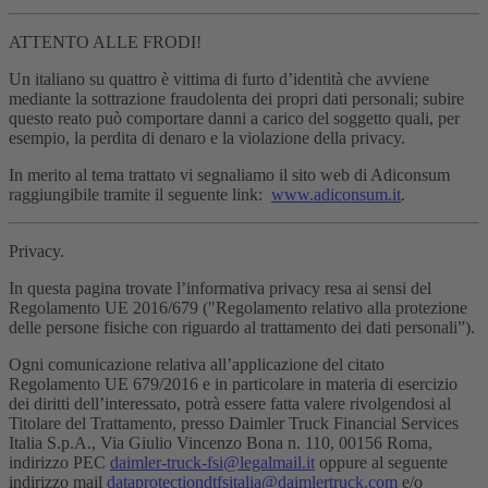
ATTENTO ALLE FRODI!
Un italiano su quattro è vittima di furto d’identità che avviene
mediante la sottrazione fraudolenta dei propri dati personali; subire
questo reato può comportare danni a carico del soggetto quali, per
esempio, la perdita di denaro e la violazione della privacy.
In merito al tema trattato vi segnaliamo il sito web di Adiconsum
raggiungibile tramite il seguente link:
www.adiconsum.it
.
Privacy.
In questa pagina trovate l’informativa privacy resa ai sensi del
Regolamento UE 2016/679 ("Regolamento relativo alla protezione
delle persone fisiche con riguardo al trattamento dei dati personali”).
Ogni comunicazione relativa all’applicazione del citato
Regolamento UE 679/2016 e in particolare in materia di esercizio
dei diritti dell’interessato, potrà essere fatta valere rivolgendosi al
Titolare del Trattamento, presso Daimler Truck Financial Services
Italia S.p.A., Via Giulio Vincenzo Bona n. 110, 00156 Roma,
indirizzo PEC
daimler-truck-fsi@legalmail.it
oppure al seguente
indirizzo mail
dataprotectiondtfsitalia@daimlertruck.com
e/o