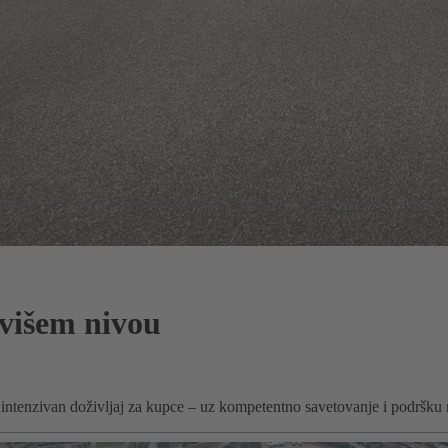
jvišem nivou
tenzivan doživljaj za kupce – uz kompetentno savetovanje i podršku 