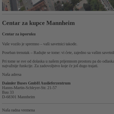
Centar za kupce Mannheim
Centar za isporuku
Vaše vozilo je spremno – vaši savetnici takođe.
Poseban trenutak – Radujte se tome: vi ćete, zajedno sa vašim savet
Pri tome se sve od dolaska u našem prijemnom prostoru pa do odlaska 
najvažnije funkcije. Za zadovoljstvo koje će još dugo trajati.
Naša adresa
Daimler Buses GmbH Auslieferzentrum
Hanns-Martin-Schleyer-Str. 21-57
Bau 33
D-68301 Mannheim
Naša radna vremena