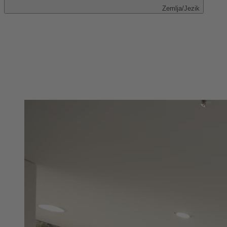
Zemlja/Jezik