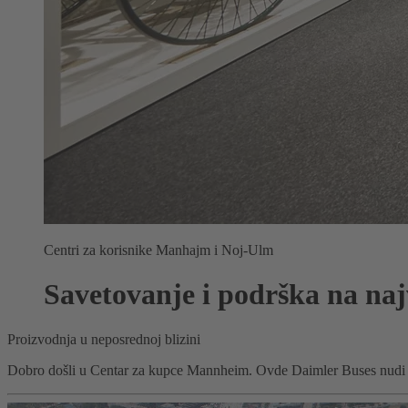
Centri za korisnike Manhajm i Noj-Ulm
Savetovanje i podrška na na
Proizvodnja u neposrednoj blizini
Dobro došli u Centar za kupce Mannheim. Ovde Daimler Buses nudi in