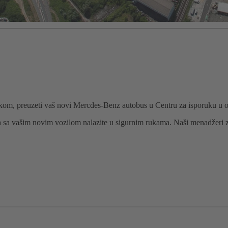
nikom, preuzeti vaš novi Mercdes-Benz autobus u Centru za isporuku u 
sa vašim novim vozilom nalazite u sigurnim rukama. Naši menadžeri za v