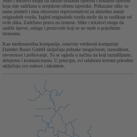
Slike i tekstovi mogu da sadrže dodatnu opremu i dodatnu opremu
koja nije sadržana u serijskom obimu isporuke. Prikazane slike su
samo primeri i nisu obavezno reprezentativni za aktuelno stanje
originalnih vozila. Izgled originalnih vozila može da se razlikuje od
ovih slika. Zadržano pravo na izmene. Slike i tekstovi mogu da
sadrže tipove, usluge i proizvode koji se ne nude u pojedinim
stranama.
Kao međunarodna kompanija, osnovne vrednosti kompanije
Daimler Buses GmbH uključuju jednake mogućnosti, raznolikost,
otvorenost i poštovanje. To se ogleda u načinu na koji razmišljamo,
delujemo i komuniciramo. U principu, svi odabrani termini prirodno
uključuju sve rodove i identitete.