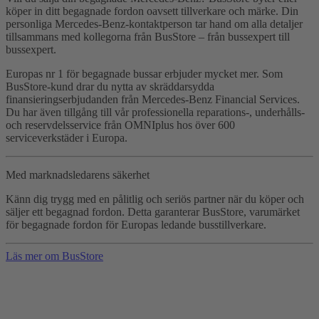
köper in ditt begagnade fordon oavsett tillverkare och märke. Din
personliga Mercedes-Benz-kontaktperson tar hand om alla detaljer
tillsammans med kollegorna från BusStore – från bussexpert till
bussexpert.
Europas nr 1 för begagnade bussar erbjuder mycket mer. Som
BusStore-kund drar du nytta av skräddarsydda
finansieringserbjudanden från Mercedes-Benz Financial Services.
Du har även tillgång till vår professionella reparations-, underhålls-
och reservdelsservice från OMNIplus hos över 600
serviceverkstäder i Europa.
Med marknadsledarens säkerhet
Känn dig trygg med en pålitlig och seriös partner när du köper och
säljer ett begagnad fordon. Detta garanterar BusStore, varumärket
för begagnade fordon för Europas ledande busstillverkare.
Läs mer om BusStore