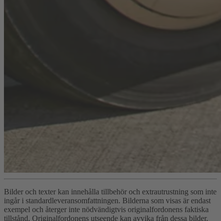
Bilder och texter kan innehålla tillbehör och extrautrustning som inte
ingår i standardleveransomfattningen. Bilderna som visas är endast
exempel och återger inte nödvändigtvis originalfordonens faktiska
tillstånd. Originalfordonens utseende kan avvika från dessa bilder.