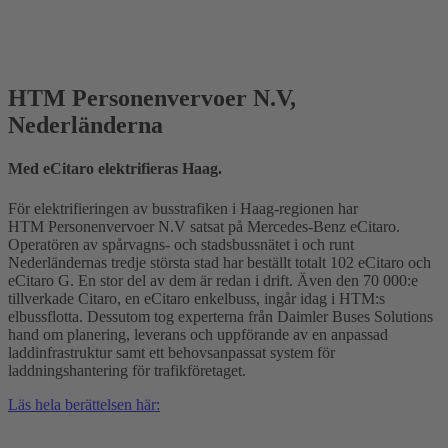
HTM Personenvervoer N.V,
Nederländerna
Med eCitaro elektrifieras Haag.
För elektrifieringen av busstrafiken i Haag-regionen har
HTM Personenvervoer N.V satsat på Mercedes‑Benz eCitaro.
Operatören av spårvagns- och stadsbussnätet i och runt
Nederländernas tredje största stad har beställt totalt 102 eCitaro och
eCitaro G. En stor del av dem är redan i drift. Även den 70 000:e
tillverkade Citaro, en eCitaro enkelbuss, ingår idag i HTM:s
elbussflotta. Dessutom tog experterna från Daimler Buses Solutions
hand om planering, leverans och uppförande av en anpassad
laddinfrastruktur samt ett behovsanpassat system för
laddningshantering för trafikföretaget.
Läs hela berättelsen här: