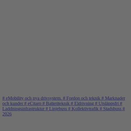
#
eMobility och nya drivsystem.
#
Fordon och teknik
#
Marknader
och kunder
#
eCitaro
#
Batteriteknik
#
Eldrivning
#
Utsläppsfri
#
Laddningsinfrastruktur
#
Linjebuss
#
Kollektivtrafik
#
Stadsbuss
#
2026