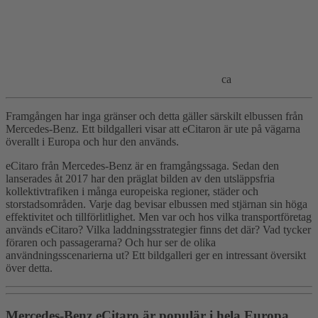
ca
Framgången har inga gränser och detta gäller särskilt elbussen från
Mercedes-Benz. Ett bildgalleri visar att eCitaron är ute på vägarna
överallt i Europa och hur den används.
eCitaro från Mercedes-Benz är en framgångssaga. Sedan den
lanserades åt 2017 har den präglat bilden av den utsläppsfria
kollektivtrafiken i många europeiska regioner, städer och
storstadsområden. Varje dag bevisar elbussen med stjärnan sin höga
effektivitet och tillförlitlighet. Men var och hos vilka transportföretag
används eCitaro? Vilka laddningsstrategier finns det där? Vad tycker
föraren och passagerarna? Och hur ser de olika
användningsscenarierna ut? Ett bildgalleri ger en intressant översikt
över detta.
Mercedes-Benz eCitaro är populär i hela Europa.