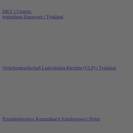
DKV i Ungern
regionbuss Hannover i Tyskland
Verkehrsgesellschaft Ludwigslust-Parchim (VLP) i Tyskland
Przedsiębiorstwo Komunikacji Autobusowej i Polen