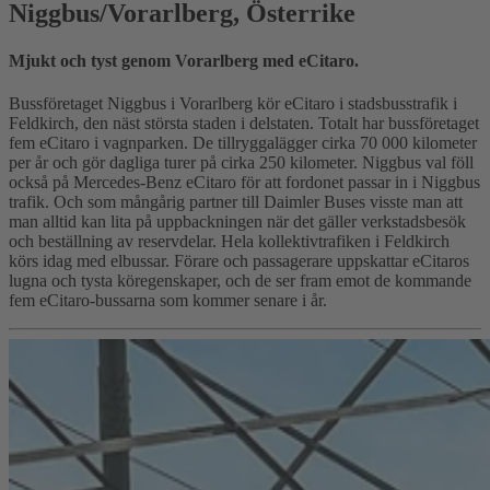
Niggbus/Vorarlberg, Österrike
Mjukt och tyst genom Vorarlberg med eCitaro.
Bussföretaget Niggbus i Vorarlberg kör eCitaro i stadsbusstrafik i
Feldkirch, den näst största staden i delstaten. Totalt har bussföretaget
fem eCitaro i vagnparken. De tillryggalägger cirka 70 000 kilometer
per år och gör dagliga turer på cirka 250 kilometer. Niggbus val föll
också på Mercedes-Benz eCitaro för att fordonet passar in i Niggbus
trafik. Och som mångårig partner till Daimler Buses visste man att
man alltid kan lita på uppbackningen när det gäller verkstadsbesök
och beställning av reservdelar. Hela kollektivtrafiken i Feldkirch
körs idag med elbussar. Förare och passagerare uppskattar eCitaros
lugna och tysta köregenskaper, och de ser fram emot de kommande
fem eCitaro-bussarna som kommer senare i år.