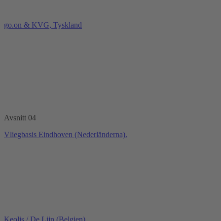
go.on & KVG, Tyskland
Avsnitt 04
Vliegbasis Eindhoven (Nederländerna).
Keolis / De Lijn (Belgien).