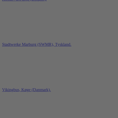
Stadtwerke Marburg (SWMR), Tyskland.
Vikingbus, Køge (Danmark).