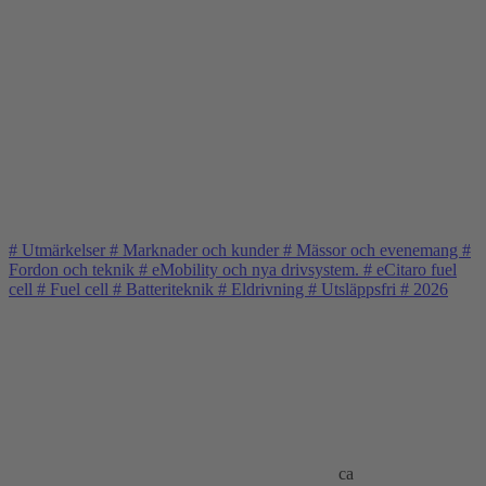
#
Utmärkelser
#
Marknader och kunder
#
Mässor och evenemang
#
Fordon och teknik
#
eMobility och nya drivsystem.
#
eCitaro fuel
cell
#
Fuel cell
#
Batteriteknik
#
Eldrivning
#
Utsläppsfri
#
2026
ca