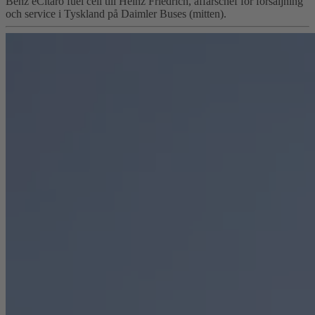
Benz eCitaro fuel cell till Heinz Friedrich, affärschef för försäljning
och service i Tyskland på Daimler Buses (mitten).