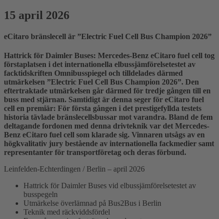
15 april 2026
eCitaro bränslecell är ”Electric Fuel Cell Bus Champion 2026”
Hattrick för Daimler Buses: Mercedes-Benz eCitaro fuel cell tog
förstaplatsen i det internationella elbussjämförelsetestet av
facktidskriften Omnibusspiegel och tilldelades därmed
utmärkelsen ”Electric Fuel Cell Bus Champion 2026”. Den
eftertraktade utmärkelsen går därmed för tredje gången till en
buss med stjärnan. Samtidigt är denna seger för eCitaro fuel
cell en premiär: För första gången i det prestigefyllda testets
historia tävlade bränslecellsbussar mot varandra. Bland de fem
deltagande fordonen med denna drivteknik var det Mercedes-
Benz eCitaro fuel cell som klarade sig. Vinnaren utsågs av en
högkvalitativ jury bestående av internationella fackmedier samt
representanter för transportföretag och deras förbund.
Leinfelden-Echterdingen / Berlin – april 2026
Hattrick för Daimler Buses vid elbussjämförelsetestet av
busspegeln
Utmärkelse överlämnad på Bus2Bus i Berlin
Teknik med räckviddsfördel