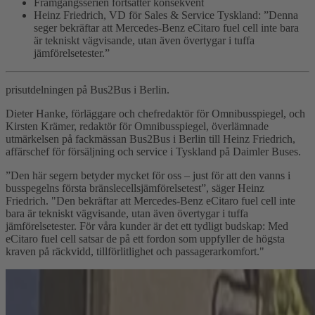
Framgångsserien fortsätter konsekvent
Heinz Friedrich, VD för Sales & Service Tyskland: ”Denna
seger bekräftar att Mercedes-Benz eCitaro fuel cell inte bara
är tekniskt vägvisande, utan även övertygar i tuffa
jämförelsetester.”
prisutdelningen på Bus2Bus i Berlin.
Dieter Hanke, förläggare och chefredaktör för Omnibusspiegel, och
Kirsten Krämer, redaktör för Omnibusspiegel, överlämnade
utmärkelsen på fackmässan Bus2Bus i Berlin till Heinz Friedrich,
affärschef för försäljning och service i Tyskland på Daimler Buses.
”Den här segern betyder mycket för oss – just för att den vanns i
busspegelns första bränslecellsjämförelsetest”, säger Heinz
Friedrich. "Den bekräftar att Mercedes-Benz eCitaro fuel cell inte
bara är tekniskt vägvisande, utan även övertygar i tuffa
jämförelsetester. För våra kunder är det ett tydligt budskap: Med
eCitaro fuel cell satsar de på ett fordon som uppfyller de högsta
kraven på räckvidd, tillförlitlighet och passagerarkomfort."