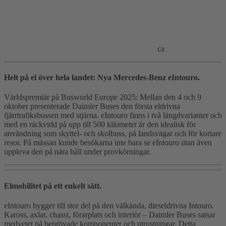
ca
Helt på el över hela landet: Nya Mercedes-Benz eIntouro.
Världspremiär på Busworld Europe 2025: Mellan den 4 och 9
oktober presenterade Daimler Buses den första eldrivna
fjärrtrafiksbussen med stjärna. eIntouro finns i två längdvarianter och
med en räckvidd på upp till 500 kilometer är den idealisk för
användning som skyttel- och skolbuss, på landsvägar och för kortare
resor. På mässan kunde besökarna inte bara se eIntouro utan även
uppleva den på nära håll under provkörningar.
Elmobilitet på ett enkelt sätt.
eIntouro bygger till stor del på den välkända, dieseldrivna Intouro.
Kaross, axlar, chassi, förarplats och interiör – Daimler Buses satsar
medvetet på beprövade komponenter och utrustningar. Detta