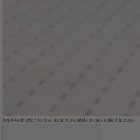
Beprövade delar: Kaross, axlar och chassi används redan i Intouro.