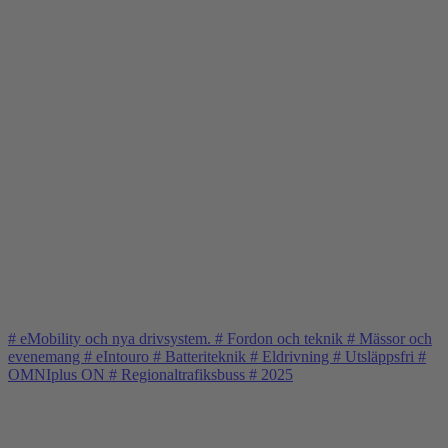
#
eMobility och nya drivsystem.
#
Fordon och teknik
#
Mässor och
evenemang
#
eIntouro
#
Batteriteknik
#
Eldrivning
#
Utsläppsfri
#
OMNIplus ON
#
Regionaltrafiksbuss
#
2025