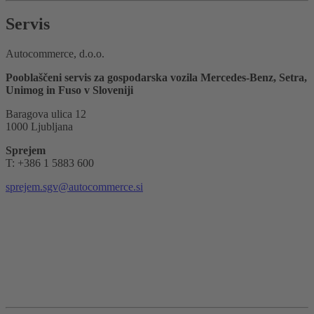
Servis
Autocommerce, d.o.o.
Pooblaščeni servis za gospodarska vozila Mercedes-Benz, Setra,
Unimog in Fuso v Sloveniji
Baragova ulica 12
1000 Ljubljana
Sprejem
T: +386 1 5883 600
sprejem.sgv@autocommerce.si