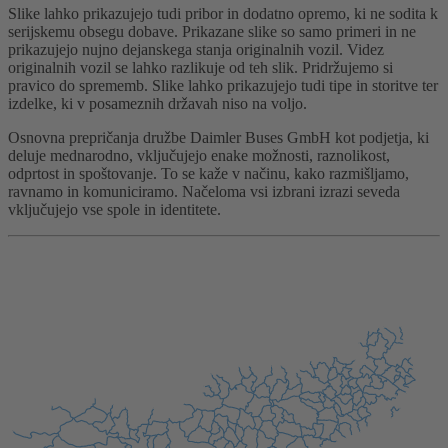
Slike lahko prikazujejo tudi pribor in dodatno opremo, ki ne sodita k
serijskemu obsegu dobave. Prikazane slike so samo primeri in ne
prikazujejo nujno dejanskega stanja originalnih vozil. Videz
originalnih vozil se lahko razlikuje od teh slik. Pridržujemo si
pravico do sprememb. Slike lahko prikazujejo tudi tipe in storitve ter
izdelke, ki v posameznih državah niso na voljo.
Osnovna prepričanja družbe Daimler Buses GmbH kot podjetja, ki
deluje mednarodno, vključujejo enake možnosti, raznolikost,
odprtost in spoštovanje. To se kaže v načinu, kako razmišljamo,
ravnamo in komuniciramo. Načeloma vsi izbrani izrazi seveda
vključujejo vse spole in identitete.