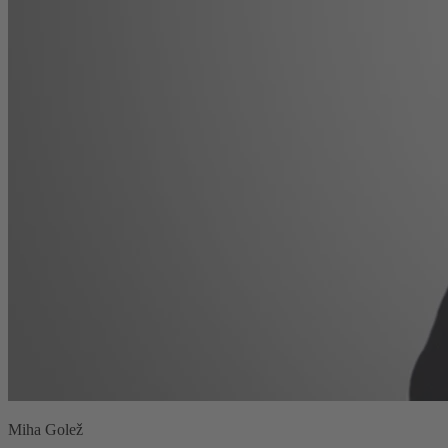
Miha Golež