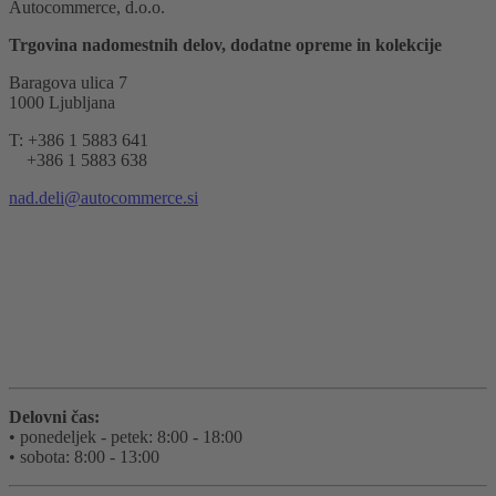
Autocommerce, d.o.o.
Trgovina nadomestnih delov, dodatne opreme in kolekcije
Baragova ulica 7
1000 Ljubljana
T: +386 1 5883 641
+386 1 5883 638
nad.deli@autocommerce.si
Delovni čas:
• ponedeljek - petek: 8:00 - 18:00
• sobota: 8:00 - 13:00