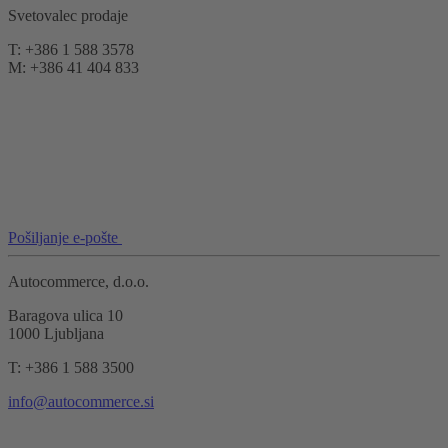
Svetovalec prodaje
T: +386 1 588 3578
M: +386 41 404 833
Pošiljanje e-pošte
Autocommerce, d.o.o.
Baragova ulica 10
1000 Ljubljana
T: +386 1 588 3500
info@autocommerce.si