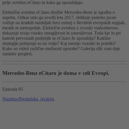
pelje avtobus eCitaro in kako ga uporabljajo.
Električni avtobus eCitaro družbe Mercedes-Benz je zgodba o
uspehu. Odkar smo ga uvedli leta 2017, oblikuje podobo javne
vožnje na kratkih razdaljah brez emisij v številnih evropskih regijah,
mestih in metropolah. Električni avtobus z zvezdo vsakodnevno
dokazuje svojo visoko zmogljivost in zanesljivost. Toda kje in pri
katerih prevoznih podjetjih se eCitaro že uporablja? Kakšne
strategije polnjenja so na voljo? Kaj menijo vozniki in potniki?
Kako so videti različne možnosti uporabe? Galerija slik vam daje
zanimiv pregled.
Mercedes-Benz eCitaro je doma v celi Evropi.
Epizoda 05
Niggbus/Predarlska, Avstrija