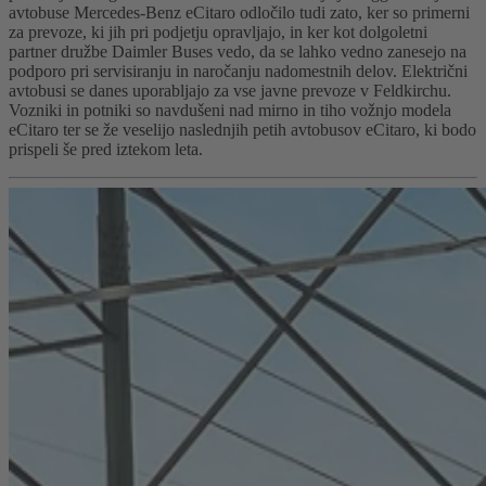
avtobuse Mercedes‑Benz eCitaro odločilo tudi zato, ker so primerni
za prevoze, ki jih pri podjetju opravljajo, in ker kot dolgoletni
partner družbe Daimler Buses vedo, da se lahko vedno zanesejo na
podporo pri servisiranju in naročanju nadomestnih delov. Električni
avtobusi se danes uporabljajo za vse javne prevoze v Feldkirchu.
Vozniki in potniki so navdušeni nad mirno in tiho vožnjo modela
eCitaro ter se že veselijo naslednjih petih avtobusov eCitaro, ki bodo
prispeli še pred iztekom leta.