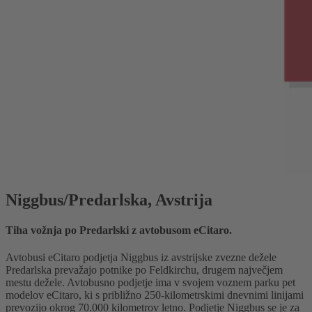
Niggbus/Predarlska, Avstrija
Tiha vožnja po Predarlski z avtobusom eCitaro.
Avtobusi eCitaro podjetja Niggbus iz avstrijske zvezne dežele
Predarlska prevažajo potnike po Feldkirchu, drugem največjem
mestu dežele. Avtobusno podjetje ima v svojem voznem parku pet
modelov eCitaro, ki s približno 250-kilometrskimi dnevnimi linijami
prevozijo okrog 70.000 kilometrov letno. Podjetje Niggbus se je za