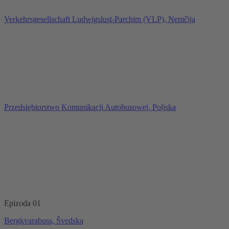
Verkehrsgesellschaft Ludwigslust-Parchim (VLP), Nemčija
Przedsiębiorstwo Komunikacji Autobusowej, Poljska
Epizoda 01
Bergkvarabuss, Švedska