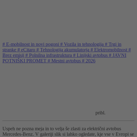
#
E-mobilnost in novi pogoni
#
Vozila in tehnologija
#
Trgi in
stranke
#
eCitaro
#
Tehnologija akumulatorja
#
Elektromobilnost
#
Brez emisij
#
Polnilna infrastruktura
#
Linijski avtobus
#
JAVNI
POTNIŠKI PROMET
#
Mestni avtobus
#
2026
pribl.
Uspeh ne pozna meja in to velja še zlasti za električni avtobus
Mercedes-Benz. V galeriji slik si lahko ogledate, kje vse v Evropi se