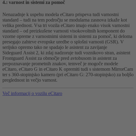
4.: varnost in sistemi za pomoč
Nenazadnje k uspehu modela eCitaro prispeva tudi varnostni
standard – tudi na tem področju se modularna zasnova izkaže kot
velika prednost. Vsa tri vozila eCitaro imajo enako visok varnostni
standard – od preizkušene varnosti visokovoltnih komponent do
vzorne opreme z varnostnimi sistemi in sistemi za pomoč, ki deloma
presegajo zahteve evropske uredbe o splošni varnosti (GSR). V
serijsko opremo tako ne spadajo le asistent za zavijanje
Sideguard Assist 2, ki zdaj nadzoruje tudi voznikovo stran, asistent
Frontguard Assist za območje pred avtobusom in asistent za
prepoznavanje prometnih znakov, temveč je mogoče modele
eCitaro, eCitaro G in eCitaro K opremiti tudi s sistemom MirrorCam
ter s 360-stopinjsko kamero (pri eCitaro G: 270-stopinjsko) za boljšo
preglednost in večjo varnost.
Več informacij o vozilu eCitaro