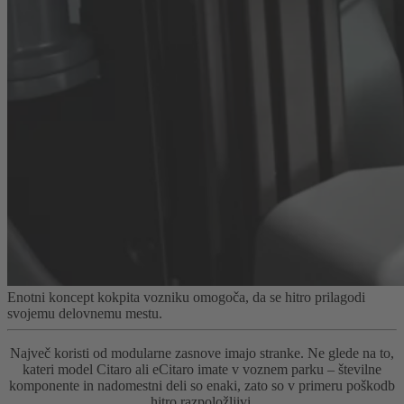
Enotni koncept kokpita vozniku omogoča, da se hitro prilagodi
svojemu delovnemu mestu.
Največ koristi od modularne zasnove imajo stranke. Ne glede na to,
kateri model Citaro ali eCitaro imate v voznem parku – številne
komponente in nadomestni deli so enaki, zato so v primeru poškodb
hitro razpoložljivi.