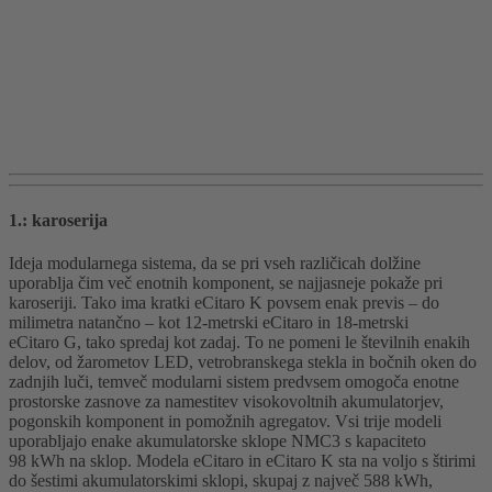
1.: karoserija
Ideja modularnega sistema, da se pri vseh različicah dolžine
uporablja čim več enotnih komponent, se najjasneje pokaže pri
karoseriji. Tako ima kratki eCitaro K povsem enak previs – do
milimetra natančno – kot 12-metrski eCitaro in 18-metrski
eCitaro G, tako spredaj kot zadaj. To ne pomeni le številnih enakih
delov, od žarometov LED, vetrobranskega stekla in bočnih oken do
zadnjih luči, temveč modularni sistem predvsem omogoča enotne
prostorske zasnove za namestitev visokovoltnih akumulatorjev,
pogonskih komponent in pomožnih agregatov. Vsi trije modeli
uporabljajo enake akumulatorske sklope NMC3 s kapaciteto
98 kWh na sklop. Modela eCitaro in eCitaro K sta na voljo s štirimi
do šestimi akumulatorskimi sklopi, skupaj z največ 588 kWh,