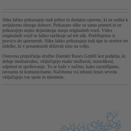
Slike lahko prikazujejo tudi pribor in dodatno opremo, ki ne sodita k
serijskemu obsegu dobave. Prikazane slike so samo primeri in ne
prikazujejo nujno dejanskega stanja originalnih vozil. Videz
originalnih vozil se lahko razlikuje od teh slik. Pridržujemo si
pravico do sprememb. Slike lahko prikazujejo tudi tipe in storitve ter
izdelke, ki v posameznih državah niso na voljo.
Osnovna prepričanja družbe Daimler Buses GmbH kot podjetja, ki
deluje mednarodno, vključujejo enake možnosti, raznolikost,
odprtost in spoštovanje. To se kaže v načinu, kako razmišljamo,
ravnamo in komuniciramo. Načeloma vsi izbrani izrazi seveda
vključujejo vse spole in identitete.