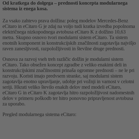
Od kratkega do dolgega – prednosti koncepta modularnega
sistema iz enega kosa.
Za vsako zahtevo prava dolžina: poleg modelov Mercedes-Benz
eCitaro in eCitaro G je zdaj na voljo tudi kratka izvedba popolnoma
električnega nizkopodnega avtobusa eCitaro K z dolžino 10,63
metra. Skupno osnovo tvori modularni sistem eCitaro. Ta sistem
enotnih komponent in konstrukcijskih značilnosti zagotavlja najvišjo
raven zanesljivosti, razpoložljivosti in številne druge prednosti.
Osnova za razvoj vseh treh različic dolžin je modularni sistem
eCitaro. Tako obsežen koncept zgradbe z veliko enakimi deli in
konstrukcijskimi značilnostmi prinaša ogromne prednosti – ne le pri
razvoju. Koristi imajo predvsem stranke, saj modularni sistem
zagotavlja enotno upravljanje, udobje pri vožnji in varnost v celotni
seriji. Hkrati veliko število enakih delov med modeli eCitaro,
eCitaro G in eCitaro K zagotavlja hitro razpoložljivost nadomestnih
delov v primeru poškodb ter hitro ponovno pripravljenost avtobusa
za uporabo.
Pregled modularnega sistema eCitaro: