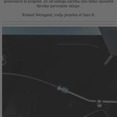
poenostavil in pospešil. Že od samega začetka smo lahko uporabili
številne preverjene sklope.
Roland Weingand, vodja projekta eCitaro K