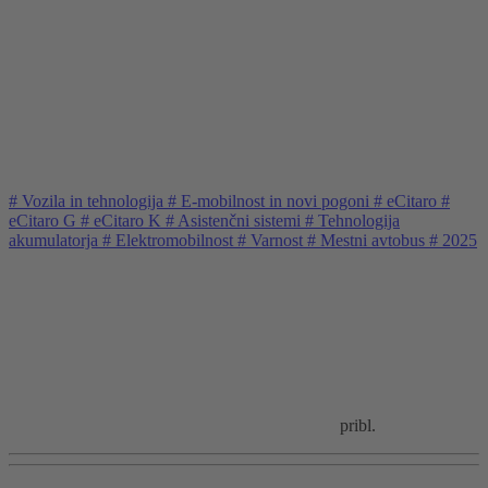
#
Vozila in tehnologija
#
E-mobilnost in novi pogoni
#
eCitaro
#
eCitaro G
#
eCitaro K
#
Asistenčni sistemi
#
Tehnologija
akumulatorja
#
Elektromobilnost
#
Varnost
#
Mestni avtobus
#
2025
pribl.