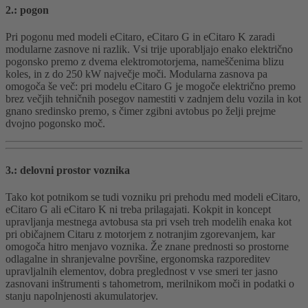
2.: pogon
Pri pogonu med modeli eCitaro, eCitaro G in eCitaro K zaradi
modularne zasnove ni razlik. Vsi trije uporabljajo enako električno
pogonsko premo z dvema elektromotorjema, nameščenima blizu
koles, in z do 250 kW največje moči. Modularna zasnova pa
omogoča še več: pri modelu eCitaro G je mogoče električno premo
brez večjih tehničnih posegov namestiti v zadnjem delu vozila in kot
gnano sredinsko premo, s čimer zgibni avtobus po želji prejme
dvojno pogonsko moč.
3.: delovni prostor voznika
Tako kot potnikom se tudi vozniku pri prehodu med modeli eCitaro,
eCitaro G ali eCitaro K ni treba prilagajati. Kokpit in koncept
upravljanja mestnega avtobusa sta pri vseh treh modelih enaka kot
pri običajnem Citaru z motorjem z notranjim zgorevanjem, kar
omogoča hitro menjavo voznika. Že znane prednosti so prostorne
odlagalne in shranjevalne površine, ergonomska razporeditev
upravljalnih elementov, dobra preglednost v vse smeri ter jasno
zasnovani inštrumenti s tahometrom, merilnikom moči in podatki o
stanju napolnjenosti akumulatorjev.