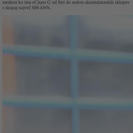
medtem ko ima eCitaro G od štiri do sedem akumulatorskih sklopov
s skupaj največ 686 kWh.