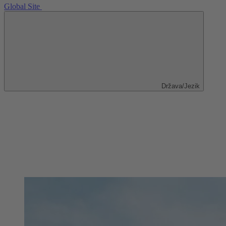
Global Site
Država/Jezik