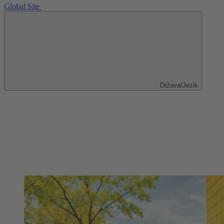
Global Site
Država/Jezik