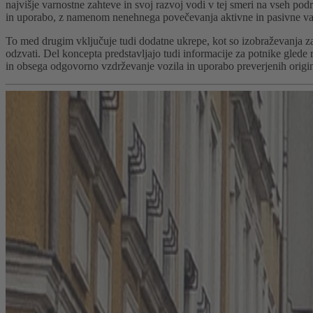
najvišje varnostne zahteve in svoj razvoj vodi v tej smeri na vseh podro
in uporabo, z namenom nenehnega povečevanja aktivne in pasivne varno
To med drugim vključuje tudi dodatne ukrepe, kot so izobraževanja z
odzvati. Del koncepta predstavljajo tudi informacije za potnike glede
in obsega odgovorno vzdrževanje vozila in uporabo preverjenih origin