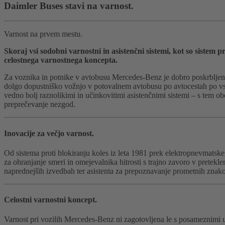
Daimler Buses stavi na varnost.
Varnost na prvem mestu.
Skoraj vsi sodobni varnostni in asistenčni sistemi, kot so sistem 
celostnega varnostnega koncepta.
Za voznika in potnike v avtobusu Mercedes-Benz je dobro poskrbljeno, 
dolgo dopustniško vožnjo v potovalnem avtobusu po avtocestah po vs
vedno bolj raznolikimi in učinkovitimi asistenčnimi sistemi – s tem o
preprečevanje nezgod.
Inovacije za večjo varnost.
Od sistema proti blokiranju koles iz leta 1981 prek elektropnevmatsk
za ohranjanje smeri in omejevalnika hitrosti s trajno zavoro v pretekle
naprednejših izvedbah ter asistenta za prepoznavanje prometnih znakov
Celostni varnostni koncept.
Varnost pri vozilih Mercedes-Benz ni zagotovljena le s posameznimi 