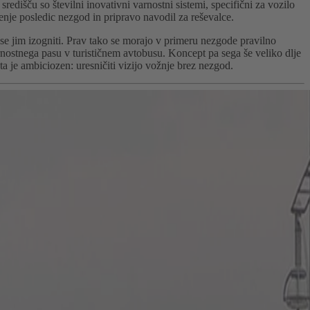
središču so številni inovativni varnostni sistemi, specifični za vozilo
nje posledic nezgod in pripravo navodil za reševalce.
e jim izogniti. Prav tako se morajo v primeru nezgode pravilno
rnostnega pasu v turističnem avtobusu. Koncept pa sega še veliko dlje
 je ambiciozen: uresničiti vizijo vožnje brez nezgod.