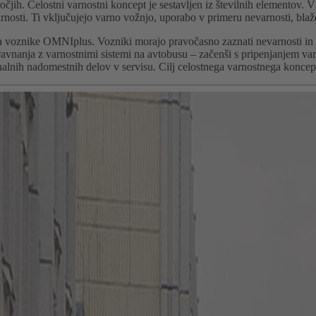
čjih. Celostni varnostni koncept je sestavljen iz številnih elementov. V 
sti. Ti vključujejo varno vožnjo, uporabo v primeru nevarnosti, blaže
a voznike OMNIplus. Vozniki morajo pravočasno zaznati nevarnosti in s
 ravnanja z varnostnimi sistemi na avtobusu – začenši s pripenjanjem va
alnih nadomestnih delov v servisu. Cilj celostnega varnostnega koncepta