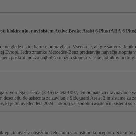
proti blokiranju, novi sistem Active Brake Assist 6 Plus (ABA 6 Plu
ne glede na to, kam se odpravljajo. Vseeno je, ali gre samo za kratko v
ej Evropi. Jedro znamke Mercedes-Benz predstavlja največja stopnja va
benem poskrbi tudi za najboljšo možno stopnjo zaščite potnikov in drug
ega zavornega sistema (EBS) iz leta 1997, tempomata za uravnavanje varn
m desetletju do asistenta za zavijanje Sideguard Assist 2 in sistema za z
, ki je bil uveden leta 2024 – skoraj vsi sodobni asistenčni sistemi so
ukrepi, temveč z obsežnim celostnim varnostnim konceptom. S tem pove