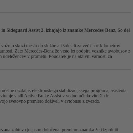
s) in Sideguard Assist 2, izhajajo iz znamke Mercedes-Benz. So del
ožnjo skozi mesto do službe ali šole ali za več tisoč kilometrov
rnosti. Zato Mercedes-Benz že vrsto let podpira voznike avtobusov z
ih udeležencev v prometu. Poudarek je na aktivni varnosti za
ostne razdalje, elektronskega stabilizacijskega programa, asistenta
aviranje v sili Active Brake Assist v vedno učinkovitejših in
 svojo svetovno premiero doživeli v avtobusu z zvezdo.
zana zahteva je jasno določena: premium znamka želi izpolniti