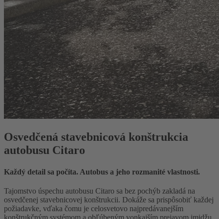
Osvedčená stavebnicová konštrukcia
autobusu Citaro
Každý detail sa počíta. Autobus a jeho rozmanité vlastnosti.
Tajomstvo úspechu autobusu Citaro sa bez pochýb zakladá na
osvedčenej stavebnicovej konštrukcii. Dokáže sa prispôsobiť každej
požiadavke, vďaka čomu je celosvetovo najpredávanejším
konštrukčným systémom a obľúbeným vonkajším prejavom imidžu.