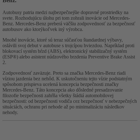
Benz.
Autobusy patria medzi najbezpečnejšie dopravné prostriedky na
svete. Rozhodujúcu úlohu pri tom zohrali inovácie od Mercedes-
Benz. Mercedes-Benz preberá väčšiu zodpovednosť za bezpečnosť
autobusov ako ktorýkoľvek iný výrobca.
Mnohé inovácie, ktoré sú teraz súčasťou štandardnej výbavy,
oslávili svoj debut v autobuse s trojcípou hviezdou. Napríklad proti
blokovací systém bŕzd (ABS), elektronický stabilizačný systém
(ESP®) alebo asistent núdzového brzdenia Preventive Brake Assist
2.
Zodpovednosť zaväzuje. Preto sa značka Mercedes-Benz riadi
víziou jazdenia bez nehôd. K uskutočneniu tejto vízie podstatným
spôsobom prispieva ucelená koncepcia bezpečnosti značky
Mercedes-Benz. Táto koncepcia ako dôsledné presadzovanie
filozofie bezpečnosti zahŕňa všetky štádiá automobilovej
bezpečnosti: od bezpečnosti vodiča cez bezpečnosť v nebezpečných
situáciách, ochranu pri nehode až po minimalizáciu následkov
nehody.