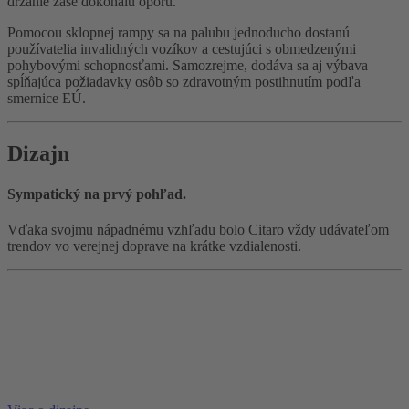
držanie zase dokonalú oporu.
Pomocou sklopnej rampy sa na palubu jednoducho dostanú
používatelia invalidných vozíkov a cestujúci s obmedzenými
pohybovými schopnosťami. Samozrejme, dodáva sa aj výbava
spĺňajúca požiadavky osôb so zdravotným postihnutím podľa
smernice EÚ.
Dizajn
Sympatický na prvý pohľad.
Vďaka svojmu nápadnému vzhľadu bolo Citaro vždy udávateľom
trendov vo verejnej doprave na krátke vzdialenosti.