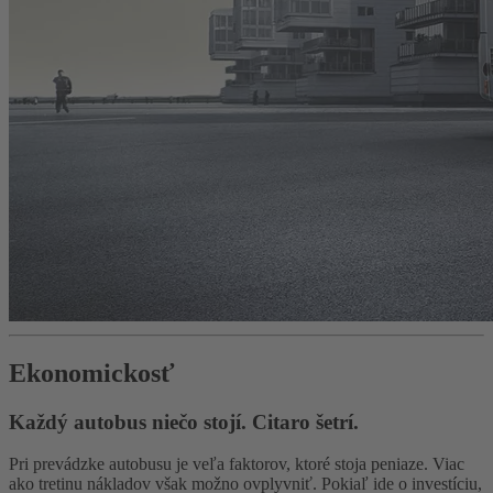
Ekonomickosť
Každý autobus niečo stojí. Citaro šetrí.
Pri prevádzke autobusu je veľa faktorov, ktoré stoja peniaze. Viac
ako tretinu nákladov však možno ovplyvniť. Pokiaľ ide o investíciu,