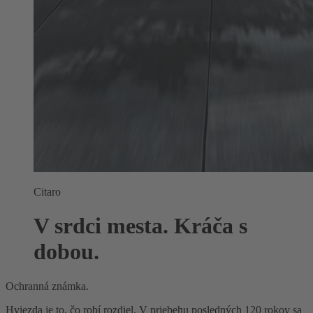
Citaro
V srdci mesta. Kráča s
dobou.
Ochranná známka.
Hviezda je to, čo robí rozdiel. V priebehu posledných 120 rokov sa