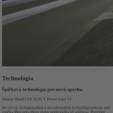
Technológia
Špičková technológia pre novú epochu.
Motory BlueEFFICIENCY Power Euro VI
Pri vývoji ekologickejších a inovatívnejších technológií pohonu plní
značka Mercedes-Benz úlohu priekopníka už oddávna. Použitím