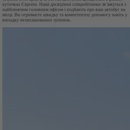
куточках Європи. Наші досвідчені співробітники зв’яжуться з
найближчим головним офісом і подбають про ваш автобус на
місці. Ви отримаєте швидку та компетентну допомогу навіть у
випадку незапланованих зупинок.