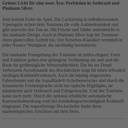
Grünes Licht für eine neue Ära: Perfektion in Anthrazit und
Platinum Silver.
Jetzt kommt Farbe ins Spiel. Die Lackierung in selbstbewusstem
Viperngrün sichert dem Tourismo die volle Aufmerksamkeit und
gibt souverän den Ton an. Mit Frische und Stärke unterstreicht es
das markante Design. Auch in Platinum Silver legt der Tourismo
einen glanzvollen Auftritt hin. Der Reisebus-Klassiker vermittelt in
jeder Nuance Wertigkeit, die nachhaltig beeindruckt.
Die markante Formgebung des Tourismo ist zeitlos elegant. Form
und Funktion gehen eine gelungene Verbindung ein und sind die
Basis für größtmögliche Wirtschaftlichkeit. Die bis ins Detail
verbesserte Aerodynamik des Hochdeckers sorgt für einen erfreulich
niedrigen Kraftstoffverbrauch. Auch die bündig eingesetzten
Fahrerfenster und die AquaBlade®-Scheibenwischer sind durch die
dynamische Formensprache nicht nur optische Highlights, sie
minimieren auch Verbrauch und Fahrgeräusche. Und der Tourismo
kann noch mehr: Durch die optional erhältliche automatische
Karosserieabsenkung wird bei Autobahngeschwindigkeit Kraftstoff
eingespart. Die trapezförmige Heckscheibe findet ihren
markentypischen Abschluss mit dem Stern.