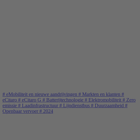
#
eMobiliteit en nieuwe aandrijvingen
#
Markten en klanten
#
eCitaro
#
eCitaro G
#
Batterijtechnologie
#
Elektromobiliteit
#
Zero
emissie
#
Laadinfrastructuur
#
Lijndienstbus
#
Duurzaamheid
#
Openbaar vervoer
#
2024