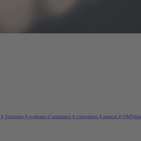
z
#
Tourismo
#
systèmes d’assistance
#
conception
#
autocar
#
OMNIpl