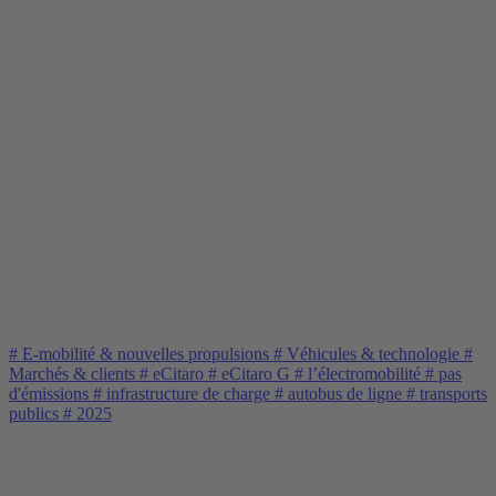
#
E-mobilité & nouvelles propulsions
#
Véhicules & technologie
#
Marchés & clients
#
eCitaro
#
eCitaro G
#
l’électromobilité
#
pas
d'émissions
#
infrastructure de charge
#
autobus de ligne
#
transports
publics
#
2025