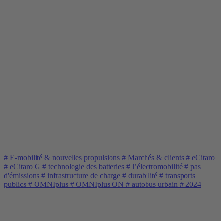
#
E-mobilité & nouvelles propulsions
#
Marchés & clients
#
eCitaro
#
eCitaro G
#
technologie des batteries
#
l’électromobilité
#
pas
d'émissions
#
infrastructure de charge
#
durabilité
#
transports
publics
#
OMNIplus
#
OMNIplus ON
#
autobus urbain
#
2024