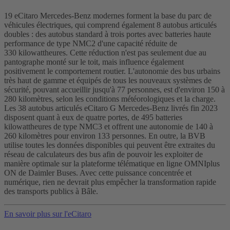
19 eCitaro Mercedes‑Benz modernes forment la base du parc de
véhicules électriques, qui comprend également 8 autobus articulés
doubles : des autobus standard à trois portes avec batteries haute
performance de type NMC2 d'une capacité réduite de
330 kilowattheures. Cette réduction n'est pas seulement due au
pantographe monté sur le toit, mais influence également
positivement le comportement routier. L'autonomie des bus urbains
très haut de gamme et équipés de tous les nouveaux systèmes de
sécurité, pouvant accueillir jusqu'à 77 personnes, est d'environ 150 à
280 kilomètres, selon les conditions météorologiques et la charge.
Les 38 autobus articulés eCitaro G Mercedes‑Benz livrés fin 2023
disposent quant à eux de quatre portes, de 495 batteries
kilowattheures de type NMC3 et offrent une autonomie de 140 à
260 kilomètres pour environ 133 personnes. En outre, la BVB
utilise toutes les données disponibles qui peuvent être extraites du
réseau de calculateurs des bus afin de pouvoir les exploiter de
manière optimale sur la plateforme télématique en ligne OMNIplus
ON de Daimler Buses. Avec cette puissance concentrée et
numérique, rien ne devrait plus empêcher la transformation rapide
des transports publics à Bâle.
En savoir plus sur l'eCitaro