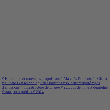
#
E-mobilité & nouvelles propulsions
#
Marchés & clients
#
eCitaro
#
eCitaro G
#
technologie des batteries
#
l’électromobilité
#
pas
d'émissions
#
infrastructure de charge
#
autobus de ligne
#
durabilité
#
transports publics
#
2024