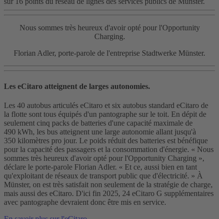
sur 16 points du réseau de lignes des services publics de Münster.
Nous sommes très heureux d'avoir opté pour l'Opportunity
Charging.
Florian Adler, porte-parole de l'entreprise Stadtwerke Münster.
Les eCitaro atteignent de larges autonomies.
Les 40 autobus articulés eCitaro et six autobus standard eCitaro de
la flotte sont tous équipés d'un pantographe sur le toit. En dépit de
seulement cinq packs de batteries d'une capacité maximale de
490 kWh, les bus atteignent une large autonomie allant jusqu'à
350 kilomètres pro jour. Le poids réduit des batteries est bénéfique
pour la capacité des passagers et la consommation d'énergie. « Nous
sommes très heureux d'avoir opté pour l'Opportunity Charging »,
déclare le porte-parole Florian Adler. « Et ce, aussi bien en tant
qu'exploitant de réseaux de transport public que d'électricité. » À
Münster, on est très satisfait non seulement de la stratégie de charge,
mais aussi des eCitaro. D'ici fin 2025, 24 eCitaro G supplémentaires
avec pantographe devraient donc être mis en service.
En savoir plus sur l'eCitaro