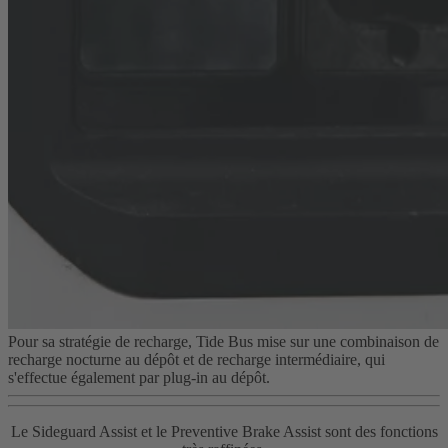
Pour sa stratégie de recharge, Tide Bus mise sur une combinaison de
recharge nocturne au dépôt et de recharge intermédiaire, qui
s'effectue également par plug-in au dépôt.
Le Sideguard Assist et le Preventive Brake Assist sont des fonctions