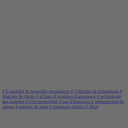
#
E-mobilité & nouvelles propulsions
#
Véhicules & technologie
#
Marchés & clients
#
eCitaro
#
systèmes d’assistance
#
technologie
des batteries
#
l’électromobilité
#
pas d'émissions
#
infrastructure de
charge
#
autobus de ligne
#
transports publics
#
2024