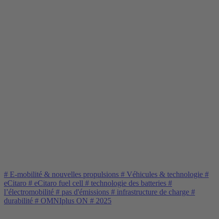
#
E-mobilité & nouvelles propulsions
#
Véhicules & technologie
#
eCitaro
#
eCitaro fuel cell
#
technologie des batteries
#
l’électromobilité
#
pas d'émissions
#
infrastructure de charge
#
durabilité
#
OMNIplus ON
#
2025