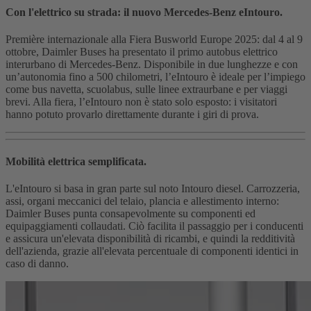
Con l'elettrico su strada: il nuovo Mercedes-Benz eIntouro.
Première internazionale alla Fiera Busworld Europe 2025: dal 4 al 9
ottobre, Daimler Buses ha presentato il primo autobus elettrico
interurbano di Mercedes-Benz. Disponibile in due lunghezze e con
un’autonomia fino a 500 chilometri, l’eIntouro è ideale per l’impiego
come bus navetta, scuolabus, sulle linee extraurbane e per viaggi
brevi. Alla fiera, l’eIntouro non è stato solo esposto: i visitatori
hanno potuto provarlo direttamente durante i giri di prova.
Mobilità elettrica semplificata.
L'eIntouro si basa in gran parte sul noto Intouro diesel. Carrozzeria,
assi, organi meccanici del telaio, plancia e allestimento interno:
Daimler Buses punta consapevolmente su componenti ed
equipaggiamenti collaudati. Ciò facilita il passaggio per i conducenti
e assicura un'elevata disponibilità di ricambi, e quindi la redditività
dell'azienda, grazie all'elevata percentuale di componenti identici in
caso di danno.