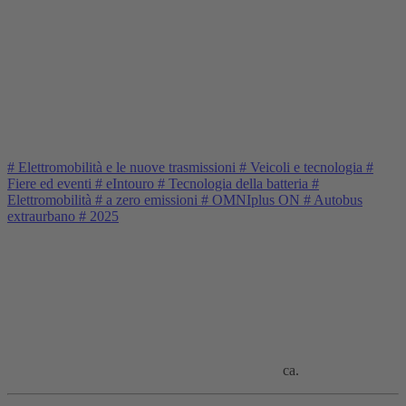
#
Elettromobilità e le nuove trasmissioni
#
Veicoli e tecnologia
#
Fiere ed eventi
#
eIntouro
#
Tecnologia della batteria
#
Elettromobilità
#
a zero emissioni
#
OMNIplus ON
#
Autobus
extraurbano
#
2025
ca.