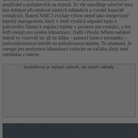
používání a požadavcích na dojezd. To vše umožňuje náročné trasy
bez dobíjení při relativně nízkých nákladech a vysoké kapacitě
cestujících. Baterií NMC3 zvyšuje výkon stejně jako integrovaný
tepelný management, který v zimě využívá odpadní teplo z
palivového článku k regulaci teploty v prostoru pro cestující, a tím
šetří energii pro systém klimatizace. Další výhoda: během nabíjení
baterií ve vozovně lze již na dálku – pomocí funkce telematiky –
prekondicionovat interiér na požadovanou teplotu. To znamená, že
energie pro nezbytnou klimatizaci vzduchu na začátku jízdy není
odebírána z baterie.
Spolehlivost je nejlepší způsob, jak ušetřit náklady.