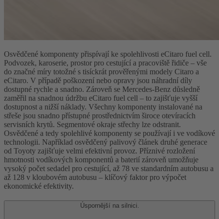
Osvědčené komponenty přispívají ke spolehlivosti eCitaro fuel cell.
Podvozek, karoserie, prostor pro cestující a pracoviště řidiče – vše
do značné míry totožné s tisíckrát prověřenými modely Citaro a
eCitaro. V případě poškození nebo opravy jsou náhradní díly
dostupné rychle a snadno. Zároveň se Mercedes-Benz důsledně
zaměřil na snadnou údržbu eCitaro fuel cell – to zajišťuje vyšší
dostupnost a nižší náklady. Všechny komponenty instalované na
střeše jsou snadno přístupné prostřednictvím široce otevíracích
servisních krytů. Segmentové okraje střechy lze odstranit.
Osvědčené a tedy spolehlivé komponenty se používají i ve vodíkové
technologii. Například osvědčený palivový článek druhé generace
od Toyoty zajišťuje velmi efektivní provoz. Příznivé rozložení
hmotnosti vodíkových komponentů a baterií zároveň umožňuje
vysoký počet sedadel pro cestující, až 78 ve standardním autobusu a
až 128 v kloubovém autobusu – klíčový faktor pro výpočet
ekonomické efektivity.
Úspornější na silnici.