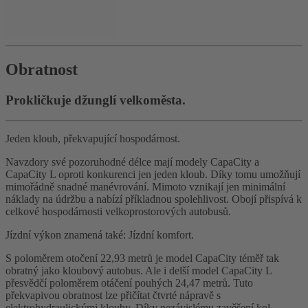
Obratnost
Prokličkuje džunglí velkoměsta.
Jeden kloub, překvapující hospodárnost.
Navzdory své pozoruhodné délce mají modely CapaCity a
CapaCity L oproti konkurenci jen jeden kloub. Díky tomu umožňují
mimořádně snadné manévrování. Mimoto vznikají jen minimální
náklady na údržbu a nabízí příkladnou spolehlivost. Obojí přispívá k
celkové hospodárnosti velkoprostorových autobusů.
Jízdní výkon znamená také: Jízdní komfort.
S poloměrem otočení 22,93 metrů je model CapaCity téměř tak
obratný jako kloubový autobus. Ale i delší model CapaCity L
přesvědčí poloměrem otáčení pouhých 24,47 metrů. Tuto
překvapivou obratnost lze přičítat čtvrté nápravě s
elektrohydraulickými klouby. Díky nezávislému zavěšení kol