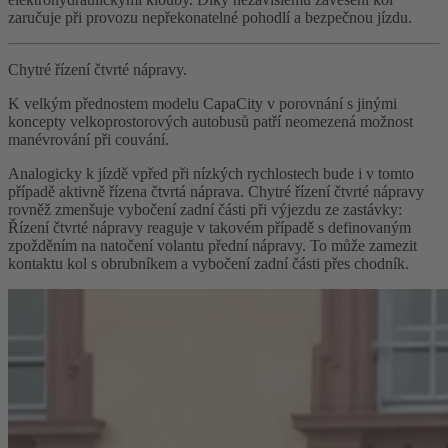
zaručuje při provozu nepřekonatelné pohodlí a bezpečnou jízdu.
Chytré řízení čtvrté nápravy.
K velkým přednostem modelu CapaCity v porovnání s jinými
koncepty velkoprostorových autobusů patří neomezená možnost
manévrování při couvání.
Analogicky k jízdě vpřed při nízkých rychlostech bude i v tomto
případě aktivně řízena čtvrtá náprava. Chytré řízení čtvrté nápravy
rovněž zmenšuje vybočení zadní části při výjezdu ze zastávky:
Řízení čtvrté nápravy reaguje v takovém případě s definovaným
zpožděním na natočení volantu přední nápravy. To může zamezit
kontaktu kol s obrubníkem a vybočení zadní části přes chodník.