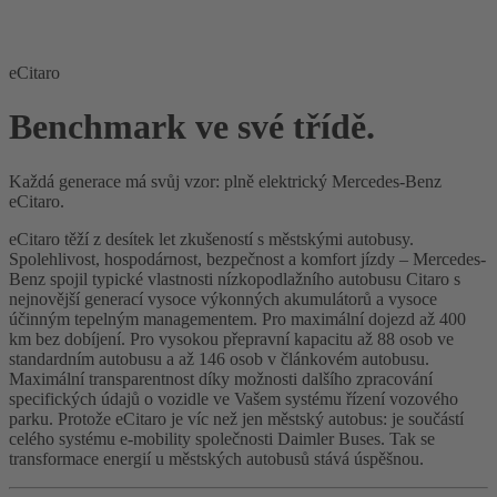
eCitaro
Benchmark ve své třídě.
Každá generace má svůj vzor: plně elektrický Mercedes-Benz
eCitaro.
eCitaro těží z desítek let zkušeností s městskými autobusy.
Spolehlivost, hospodárnost, bezpečnost a komfort jízdy – Mercedes-
Benz spojil typické vlastnosti nízkopodlažního autobusu Citaro s
nejnovější generací vysoce výkonných akumulátorů a vysoce
účinným tepelným managementem. Pro maximální dojezd až 400
km bez dobíjení. Pro vysokou přepravní kapacitu až 88 osob ve
standardním autobusu a až 146 osob v článkovém autobusu.
Maximální transparentnost díky možnosti dalšího zpracování
specifických údajů o vozidle ve Vašem systému řízení vozového
parku. Protože eCitaro je víc než jen městský autobus: je součástí
celého systému e-mobility společnosti Daimler Buses. Tak se
transformace energií u městských autobusů stává úspěšnou.