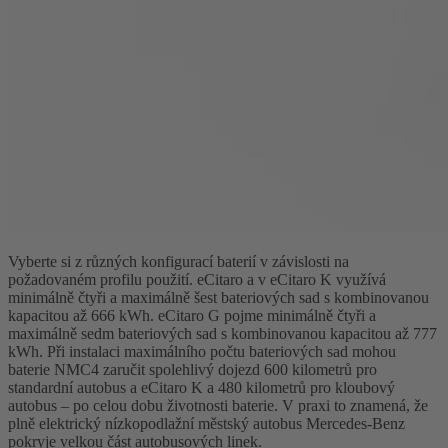
Vyberte si z různých konfigurací baterií v závislosti na
požadovaném profilu použití. eCitaro a v eCitaro K využívá
minimálně čtyři a maximálně šest bateriových sad s kombinovanou
kapacitou až 666 kWh. eCitaro G pojme minimálně čtyři a
maximálně sedm bateriových sad s kombinovanou kapacitou až 777
kWh. Při instalaci maximálního počtu bateriových sad mohou
baterie NMC4 zaručit spolehlivý dojezd 600 kilometrů pro
standardní autobus a eCitaro K a 480 kilometrů pro kloubový
autobus – po celou dobu životnosti baterie. V praxi to znamená, že
plně elektrický nízkopodlažní městský autobus Mercedes-Benz
pokryje velkou část autobusových linek.