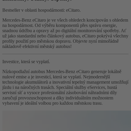
Bestseller v oblasti hospodárnosti: eCitaro.
Mercedes-Benz eCitaro je ve všech ohledech koncipován s ohledem
na hospodárnost. Od výběru komponentů přes správu energie,
snadnou údržbu a opravy až po digitální monitorování spotřeby. Ať
už jako standardní nebo článkový autobus, eCitaro pokrývá všechny
profily použití pro městskou dopravu. Objevte nyní mimořádně
nákladově efektivní městský autobus!
Investice, která se vyplatí.
Nízkopodlažní autobus Mercedes-Benz eCitaro generuje lokálně
nulové emise a je investicí, která se vyplatí. Nejmodernější
technologie akumulátorů a inovativní tepelný management umožňují
jízdu i na náročných trasách. Speciální služby eServices, hustá
servisní síť a vysoce profesionální zásobování náhradními díly
zaručují provozuschopnost a díky individuálním možnostem
vybavení je ideální volbou pro každou městskou trasu.