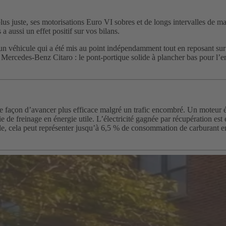
plus juste, ses motorisations Euro VI sobres et de longs intervalles de m
 aussi un effet positif sur vos bilans.
 un véhicule qui a été mis au point indépendamment tout en reposant su
ercedes-Benz Citaro : le pont-portique solide à plancher bas pour l’en
façon d’avancer plus efficace malgré un trafic encombré. Un moteur él
ie de freinage en énergie utile. L’électricité gagnée par récupération e
 ville, cela peut représenter jusqu’à 6,5 % de consommation de carburant