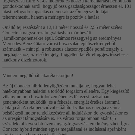
fogyasztású Euro VI-os motorok és hosszú karbantartási periódusok
gondoskodnak arról, hogy jó össz-gazdaságosságot érhessen el. 101
utast befogadó kapacitása nemcsak az Ön egész flottáját
tehermentesíti, hanem a mérlegre is pozitív a hatása.
Önálló fejlesztésként a 12,13 méter hosszú és 2,55 méter széles
Conecto a nagysorozatú gyártásban már bevált
járműkomponensekre épül. Számos részegység az eredményes
Mercedes-Benz Citaro városi buszcsalád építőszekrényéből
származik – mint pl. a robusztus alacsonypadlós portáltengely a
meghajtáshoz, az első tengely, független kerékfelfüggesztéssel és a
hatékony dízelmotorok.
Minden megállónál takarékoskodjon!
Az új Conecto hibrid lenyűgözően mutatja be, hogyan lehet
hatékonyabban haladni a torlódó forgalom ellenére. Egy kiegészítő
villanymotor a busz tolóüzemében és fékezési fázisaiban
generátorként működik, és a fékezési energiát értékes árammá
alakítja át. A rekuperációval előállított villamos energia aztán a
belsőégésű motor rendelkezésére áll induláskor, de gyorsításkor és
az üresjárat támogatására is. Ez városi forgalomban akár 6,5
százalékkal kevesebb üzemanyag-fogyasztást eredményezhet. Így a
Conecto hybrid minden egyes megállással és indítással apránként
téríti vissza a beruházási költségeit.