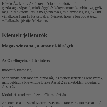
Közép-Ázsiában. Az új generáció kimondottan jó
gazdaságosságával, minőséggel és kényelemmel kombinálva, győzi
meg. A funkcionalitás, a megbízhatóság és a biztonság segítik Önt
vállalkozásában és biztosítják a jó érzést, hogy a legjobbat teszi
vállalkozása jövője érdekében.
Kiemelt jellemzők
Magas színvonal, alacsony költségek.
Az Ön előnyeinek áttekintése:
Innovatív biztonság
Szériakivitelben modern biztonsági és menetasszisztens rendszerek,
mint például a Preventive Brake Assist 2 és a kétoldali Sideguard
Assist 2.
Moduláris rendszer a bevált Citaro bázisán
A Conecto a népszerű Mercedes-Benz Citaro városibusz-család jól