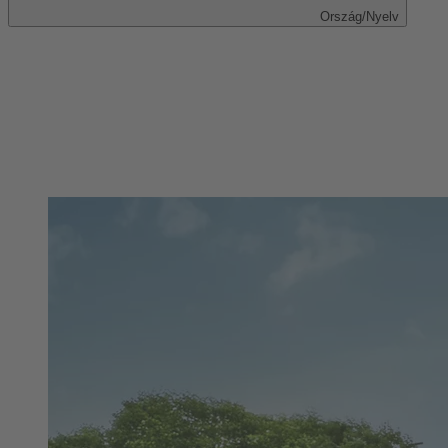
Ország/Nyelv