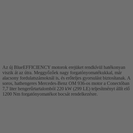
Az új BlueEFFICIENCY motorok erejüket rendkívül hatékonyan
viszik át az útra. Meggyőzőek nagy forgatónyomatékukkal, már
alacsony fordulatszámoknál is, és erőteljes gyorsulást biztosítanak. A
soros, hathengeres Mercedes-Benz OM 936-os motor a Conectóban
7,7 liter hengerűrtartalomból 220 kW (299 LE) teljesítményt állít elő
1200 Nm forgatónyomatékot bocsát rendelkezésre.