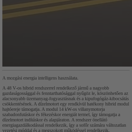
A mozgási energia intelligens használata.
A 48 V-os hibrid rendszerrel rendelkező jármű a nagyobb
gazdaságossággal és fenntarthatósággal nyűgöz le, köszönhetően az
alacsonyabb üzemanyag-fogyasztásnak és a kipufogógáz-kibocsátás
csökkentésének. A dízelmotort egy rendkívül hatékony hibrid modul
hajtóereje támogatja. A modul 14 kW-os villanymotorja
szabadonfutáskor és fékezéskor energiát termel, így támogatja a
dízelmotort indításkor és alapjáraton. A rendszer önellátó
energiagazdálkodással rendelkezik, így a sofőr számára változatlan
vezetési móddal és a megszokott működéssel rendelkezik.