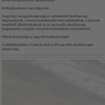
bevált komponenseire támaszkodott
Költséghatékony sorozatgyártás
Nagyfokú összgazdaságosság az optimalizált tüzelőanyag-
fogyasztásnak, a hosszú karbantartási intervallumoknak, a piacnak
megfelelő alkatrészáraknak és az opcionális tüzelőanyag-
megtakarítást szolgáló rekuperációsmodulnak köszönhetően.
Hibrid technológia a nagyobb hatékonyságért
A hibridmodullal a Conecto akár 6,5%-kal több tüzelőanyagot
takarít meg.