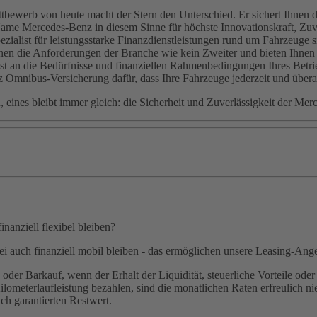
bewerb von heute macht der Stern den Unterschied. Er sichert Ihnen d
me Mercedes-Benz in diesem Sinne für höchste Innovationskraft, Zuverl
alist für leistungsstarke Finanzdienstleistungen rund um Fahrzeuge sin
die Anforderungen der Branche wie kein Zweiter und bieten Ihnen ein 
st an die Bedürfnisse und finanziellen Rahmenbedingungen Ihres Betri
z Omnibus-Versicherung dafür, dass Ihre Fahrzeuge jederzeit und überal
n, eines bleibt immer gleich: die Sicherheit und Zuverlässigkeit der M
anziell flexibel bleiben?
i auch finanziell mobil bleiben - das ermöglichen unsere Leasing-Ang
 oder Barkauf, wenn der Erhalt der Liquidität, steuerliche Vorteile ode
ilometerlaufleistung bezahlen, sind die monatlichen Raten erfreulich n
ch garantierten Restwert.