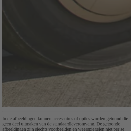
In de afbeeldingen kunnen accessoires of opties worden getoond die
geen deel uitmaken van de standaardleveromvang. De getoonde
afbeeldingen zijn slechts voorbeelden en weerspiegelen niet per se