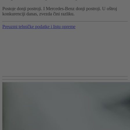
Postoje donji postroji. I Mercedes-Benz donji postroji. U oštroj
konkurenciji danas, zvezda čini razliku.
Preuzmi tehničke podatke i listu opreme