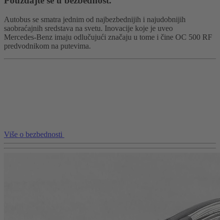
Pouzdajte se u bezbednost.
Autobus se smatra jednim od najbezbednijih i najudobnijih
saobraćajnih sredstava na svetu. Inovacije koje je uveo
Mercedes‑Benz imaju odlučujući značaju u tome i čine OC 500 RF
predvodnikom na putevima.
Više o bezbednosti