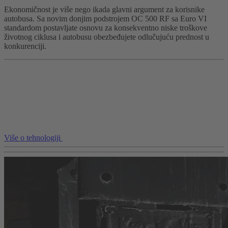
Ekonomičnost je više nego ikada glavni argument za korisnike
autobusa. Sa novim donjim podstrojem OC 500 RF sa Euro VI
standardom postavljate osnovu za konsekventno niske troškove
životnog ciklusa i autobusu obezbeđujete odlučujuću prednost u
konkurenciji.
Više o tehnologiji