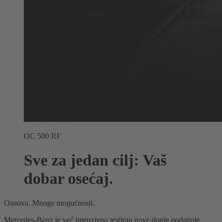
OC 500 RF
Sve za jedan cilj: Vaš
dobar osećaj.
Osnova. Mnoge mogućnosti.
Mercedes-Benz je već intenzivno testirao nove donje podstroje