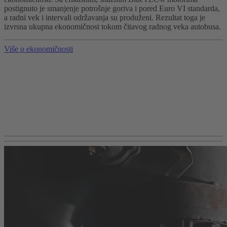
postignuto je smanjenje potrošnje goriva i pored Euro VI standarda,
a radni vek i intervali održavanja su produženi. Rezultat toga je
izvrsna ukupna ekonomičnost tokom čitavog radnog veka autobusa.
Više o ekonomičnosti