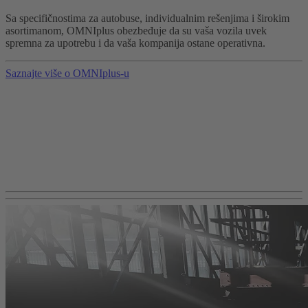
Sa specifičnostima za autobuse, individualnim rešenjima i širokim
asortimanom, OMNIplus obezbeđuje da su vaša vozila uvek
spremna za upotrebu i da vaša kompanija ostane operativna.
Saznajte više o OMNIplus-u