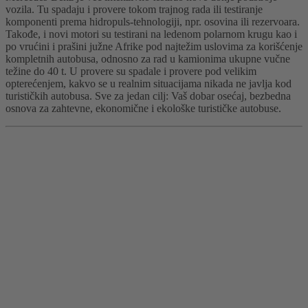
vozila. Tu spadaju i provere tokom trajnog rada ili testiranje
komponenti prema hidropuls-tehnologiji, npr. osovina ili rezervoara.
Takođe, i novi motori su testirani na ledenom polarnom krugu kao i
po vrućini i prašini južne Afrike pod najtežim uslovima za korišćenje
kompletnih autobusa, odnosno za rad u kamionima ukupne vučne
težine do 40 t. U provere su spadale i provere pod velikim
opterećenjem, kakvo se u realnim situacijama nikada ne javlja kod
turističkih autobusa. Sve za jedan cilj: Vaš dobar osećaj, bezbedna
osnova za zahtevne, ekonomične i ekološke turističke autobuse.