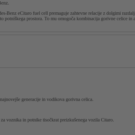
Benz.
des-Benz eCitaro fuel cell premaguje zahtevne relacije z dolgimi razdal
teto potniškega prostora. To mu omogoča kombinacija gorivne celice in 
najnovejše generacije in vodikova gorivna celica.
za voznika in potnike tisočkrat preizkušenega vozila Citaro.