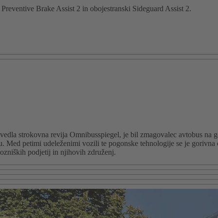
a Preventive Brake Assist 2 in obojestranski Sideguard Assist 2.
zvedla strokovna revija Omnibusspiegel, je bil zmagovalec avtobus na 
u. Med petimi udeleženimi vozili te pogonske tehnologije se je gorivna 
zniških podjetij in njihovih združenj.