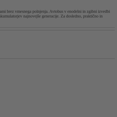
jami brez vmesnega polnjenja. Avtobus v enodelni in zgibni izvedbi
akumulatorjev najnovejše generacije. Za dosledno, praktično in