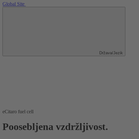
Global Site
Država/Jezik
eCitaro fuel cell
Poosebljena vzdržljivost.