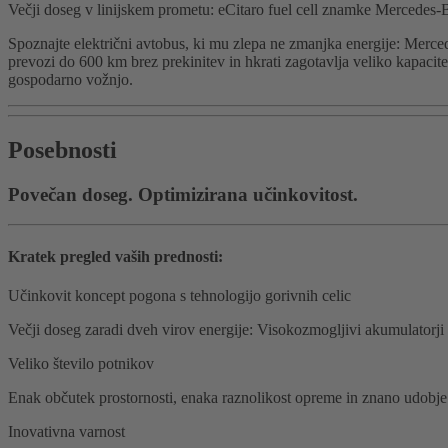
Večji doseg v linijskem prometu: eCitaro fuel cell znamke Mercedes-
Spoznajte električni avtobus, ki mu zlepa ne zmanjka energije: Merce
prevozi do 600 km brez prekinitev in hkrati zagotavlja veliko kapaci
gospodarno vožnjo.
Posebnosti
Povečan doseg. Optimizirana učinkovitost.
Kratek pregled vaših prednosti:
Učinkovit koncept pogona s tehnologijo gorivnih celic
Večji doseg zaradi dveh virov energije: Visokozmogljivi akumulatorji 
Veliko število potnikov
Enak občutek prostornosti, enaka raznolikost opreme in znano udobje 
Inovativna varnost