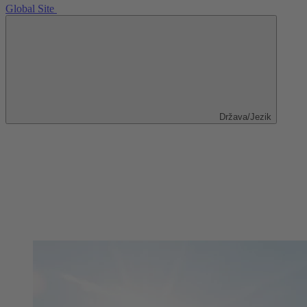
Global Site
Država/Jezik