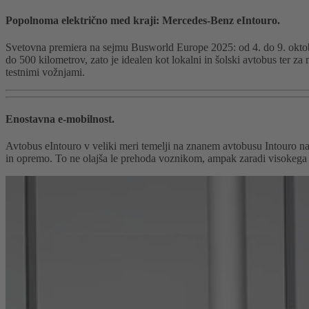
Popolnoma električno med kraji: Mercedes-Benz eIntouro.
Svetovna premiera na sejmu Busworld Europe 2025: od 4. do 9. oktobra
do 500 kilometrov, zato je idealen kot lokalni in šolski avtobus ter za
testnimi vožnjami.
Enostavna e-mobilnost.
Avtobus eIntouro v veliki meri temelji na znanem avtobusu Intouro n
in opremo. To ne olajša le prehoda voznikom, ampak zaradi visokega d