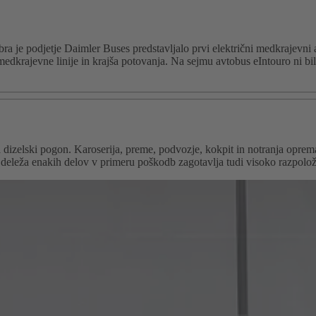
 je podjetje Daimler Buses predstavljalo prvi električni medkrajevni 
 medkrajevne linije in krajša potovanja. Na sejmu avtobus eIntouro ni bil
a dizelski pogon. Karoserija, preme, podvozje, kokpit in notranja opre
eleža enakih delov v primeru poškodb zagotavlja tudi visoko razpoložl