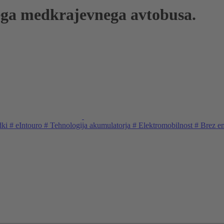
ega medkrajevnega avtobusa.
dki
#
eIntouro
#
Tehnologija akumulatorja
#
Elektromobilnost
#
Brez em