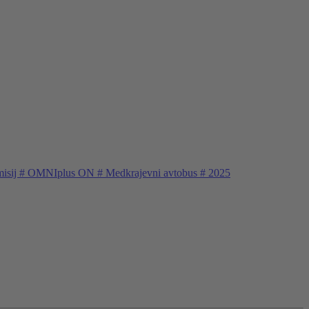
isij
#
OMNIplus ON
#
Medkrajevni avtobus
#
2025