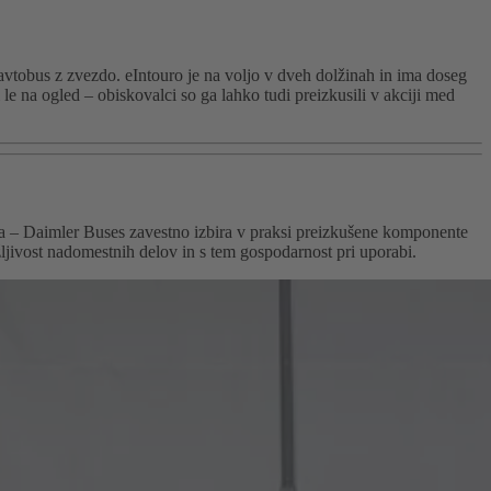
avtobus z zvezdo. eIntouro je na voljo v dveh dolžinah in ima doseg
 le na ogled – obiskovalci so ga lahko tudi preizkusili v akciji med
ma – Daimler Buses zavestno izbira v praksi preizkušene komponente
jivost nadomestnih delov in s tem gospodarnost pri uporabi.