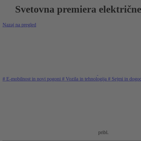
Svetovna premiera električn
Nazaj na pregled
#
E-mobilnost in novi pogoni
#
Vozila in tehnologija
#
Sejmi in dogo
pribl.