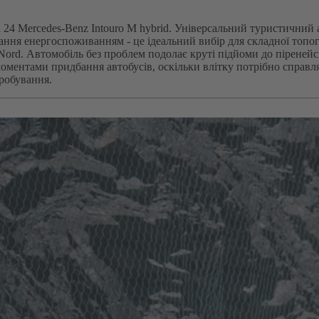
24 Mercedes-Benz Intouro M hybrid. Універсальний туристичний 
ння енергоспоживанням - це ідеальний вибір для складної топогра
rd. Автомобіль без проблем подолає круті підйоми до піренейс
ментами придбання автобусів, оскільки влітку потрібно справляти
робування.