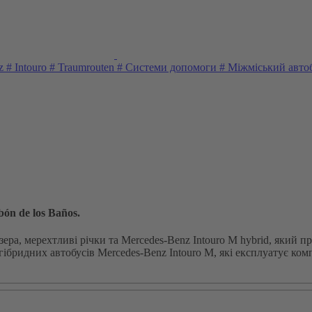
nz
#
Intouro
#
Traumrouten
#
Системи допомоги
#
Міжміський авто
ón de los Baños.
ера, мерехтливі річки та Mercedes-Benz Intouro M hybrid, який п
 гібридних автобусів Mercedes-Benz Intouro M, які експлуатує к