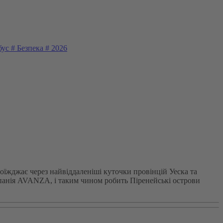
бус
#
Безпека
#
2026
роїжджає через найвіддаленіші куточки провінцій Уеска та
омпанія AVANZA, і таким чином робить Піренейські острови