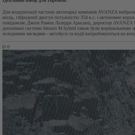
Ідеальний вибір для Піренеїв.
Для модернізації частини автопарку компанія AVANZA вибрала 
місць, гібридний двигун потужністю 354 к.с. і автономне керува
повідомляє Джозе Рамон Лазерра Арасанц, директор AVANZA No
допоміжні системи Intouro M hybrid також були вирішальними мо
холодними місяцями - автобуси та водії випробовуються на вип
0
/
0