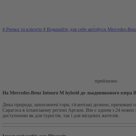
#
Ринки та клієнти
#
Відкрийте для себе автобуси Mercedes‑Be
приблизно
На Mercedes-Benz Intouro M hybrid до льодовикового озера Ib
Дика природа, захоплюючі гори, гігантські долини, приховані оз
Сарагоса в іспанському регіоні Аргаон. Він є одним з 24 нових
доступними як для туристів, так і для місцевих жителів.