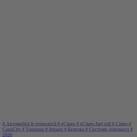
#
Автомобілі й технології
#
eCitaro
#
eCitaro fuel cell
#
Citaro
#
CapaCity
#
Tourismo
#
Intouro
#
Безпека
#
Системи допомоги
#
2026