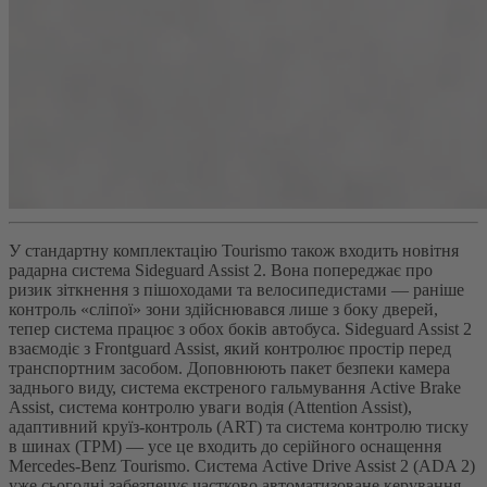
У стандартну комплектацію Tourismo також входить новітня
радарна система Sideguard Assist 2. Вона попереджає про
ризик зіткнення з пішоходами та велосипедистами — раніше
контроль «сліпої» зони здійснювався лише з боку дверей,
тепер система працює з обох боків автобуса. Sideguard Assist 2
взаємодіє з Frontguard Assist, який контролює простір перед
транспортним засобом. Доповнюють пакет безпеки камера
заднього виду, система екстреного гальмування Active Brake
Assist, система контролю уваги водія (Attention Assist),
адаптивний круїз-контроль (ART) та система контролю тиску
в шинах (TPM) — усе це входить до серійного оснащення
Mercedes-Benz Tourismo. Система Active Drive Assist 2 (ADA 2)
уже сьогодні забезпечує частково автоматизоване керування,