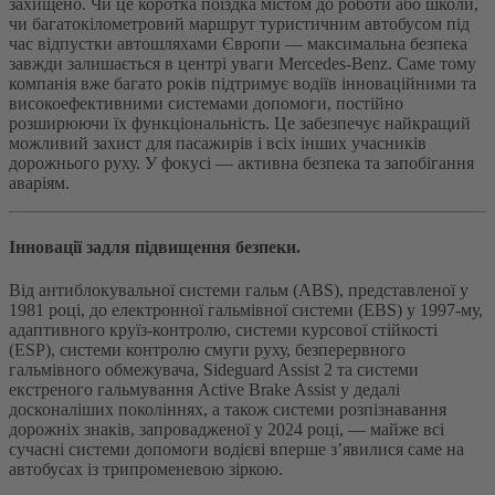
захищено. Чи це коротка поїздка містом до роботи або школи,
чи багатокілометровий маршрут туристичним автобусом під
час відпустки автошляхами Європи — максимальна безпека
завжди залишається в центрі уваги Mercedes-Benz. Саме тому
компанія вже багато років підтримує водіїв інноваційними та
високоефективними системами допомоги, постійно
розширюючи їх функціональність. Це забезпечує найкращий
можливий захист для пасажирів і всіх інших учасників
дорожнього руху. У фокусі — активна безпека та запобігання
аваріям.
Інновації задля підвищення безпеки.
Від антиблокувальної системи гальм (ABS), представленої у
1981 році, до електронної гальмівної системи (EBS) у 1997-му,
адаптивного круїз-контролю, системи курсової стійкості
(ESP), системи контролю смуги руху, безперервного
гальмівного обмежувача, Sideguard Assist 2 та системи
екстреного гальмування Active Brake Assist у дедалі
досконаліших поколіннях, а також системи розпізнавання
дорожніх знаків, запровадженої у 2024 році, — майже всі
сучасні системи допомоги водієві вперше з’явилися саме на
автобусах із трипроменевою зіркою.