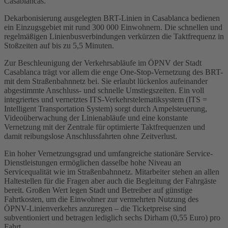
Casablancas.
Dekarbonisierung ausgelegten BRT-Linien in Casablanca bedienen
ein Einzugsgebiet mit rund 300 000 Einwohnern. Die schnellen und
regelmäßigen Linienbusverbindungen verkürzen die Taktfrequenz in
Stoßzeiten auf bis zu 5,5 Minuten.
Zur Beschleunigung der Verkehrsabläufe im ÖPNV der Stadt
Casablanca trägt vor allem die enge One-Stop-Vernetzung des BRT-
mit dem Straßenbahnnetz bei. Sie erlaubt lückenlos aufeinander
abgestimmte Anschluss- und schnelle Umstiegszeiten. Ein voll
integriertes und vernetztes ITS-Verkehrstelematiksystem (ITS =
Intelligent Transportation System) sorgt durch Ampelsteuerung,
Videoüberwachung der Linienabläufe und eine konstante
Vernetzung mit der Zentrale für optimierte Taktfrequenzen und
damit reibungslose Anschlussfahrten ohne Zeitverlust.
Ein hoher Vernetzungsgrad und umfangreiche stationäre Service-
Dienstleistungen ermöglichen dasselbe hohe Niveau an
Servicequalität wie im Straßenbahnnetz. Mitarbeiter stehen an allen
Haltestellen für die Fragen aber auch die Begleitung der Fahrgäste
bereit. Großen Wert legen Stadt und Betreiber auf günstige
Fahrtkosten, um die Einwohner zur vermehrten Nutzung des
ÖPNV-Linienverkehrs anzuregen – die Ticketpreise sind
subventioniert und betragen lediglich sechs Dirham (0,55 Euro) pro
Fahrt.