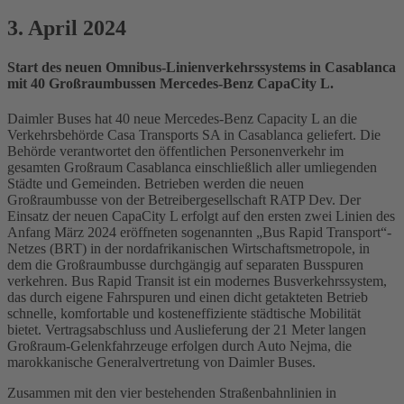
3. April 2024
Start des neuen Omnibus-Linienverkehrssystems in Casablanca
mit 40 Großraumbussen Mercedes-Benz CapaCity L.
Daimler Buses hat 40 neue Mercedes-Benz Capacity L an die
Verkehrsbehörde Casa Transports SA in Casablanca geliefert. Die
Behörde verantwortet den öffentlichen Personenverkehr im
gesamten Großraum Casablanca einschließlich aller umliegenden
Städte und Gemeinden. Betrieben werden die neuen
Großraumbusse von der Betreibergesellschaft RATP Dev. Der
Einsatz der neuen CapaCity L erfolgt auf den ersten zwei Linien des
Anfang März 2024 eröffneten sogenannten „Bus Rapid Transport“-
Netzes (BRT) in der nordafrikanischen Wirtschaftsmetropole, in
dem die Großraumbusse durchgängig auf separaten Busspuren
verkehren. Bus Rapid Transit ist ein modernes Busverkehrssystem,
das durch eigene Fahrspuren und einen dicht getakteten Betrieb
schnelle, komfortable und kosteneffiziente städtische Mobilität
bietet. Vertragsabschluss und Auslieferung der 21 Meter langen
Großraum-Gelenkfahrzeuge erfolgen durch Auto Nejma, die
marokkanische Generalvertretung von Daimler Buses.
Zusammen mit den vier bestehenden Straßenbahnlinien in