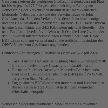
Casablanca leisten die viertürigen Großraum-Gelenkbusse mit Platz
für bis zu jeweils 177 Fahrgäste einen wichtigen Beitrag zur
Verbesserung der Verkehrsinfrastruktur in der marokkanischen
Metropole. Neben der Stärkung des Verkehrsnetzes verfolgt
Casablanca das Ziel, den Verkehrsfluss deutlich zu beschleunigen
und den CO2 Ausstoß zu reduzieren. Das neue BRT Trassensystem
hat eine Gesamtlänge von 24,5 Kilometern mit 42 Haltestellen. Die
neue Bus-Linie 1 verläuft von West nach Ost, die Linie 2 verbindet
den Südwesten mit den nordöstlichen Bezirken der Stadt. Beide
BRT-Linien sind eng vernetzt und an die restliche Infrastruktur des
ÖPNV-Netzes von Casablanca angebunden.
Leinfelden-Echterdingen / Casablanca (Marokko) – April 2024
Casa Transports SA setzt seit Anfang März 2024 insgesamt 40
Großraum-Gelenkbusse Capacity L in Casablanca ein
Die neuen 21-Meter-Busse von Mercedes-Benz bedienen
zwei neue Bus-Rapid-Transit-Linien (BRT) im ÖPNV-Netz
der größten Stadt Marokkos
Eng getaktetes BRT-System mit modernen und komfortablen
Bussen verbessert die Mobilität in der marokkanischen
Wirtschaftsmetropole
Verbesserung der innerstädtischen Mobilität für die Einwohner