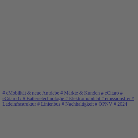
#
eMobilität & neue Antriebe
#
Märkte & Kunden
#
eCitaro
#
eCitaro G
#
Batterietechnologie
#
Elektromobilität
#
emissionsfrei
#
Ladeinfrastruktur
#
Linienbus
#
Nachhaltigkeit
#
ÖPNV
#
2024