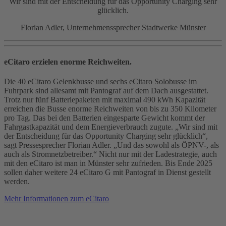
Wir sind mit der Entscheidung für das Opportunity Charging sehr
glücklich.
Florian Adler, Unternehmenssprecher Stadtwerke Münster
eCitaro erzielen enorme Reichweiten.
Die 40 eCitaro Gelenkbusse und sechs eCitaro Solobusse im
Fuhrpark sind allesamt mit Pantograf auf dem Dach ausgestattet.
Trotz nur fünf Batteriepaketen mit maximal 490 kWh Kapazität
erreichen die Busse enorme Reichweiten von bis zu 350 Kilometer
pro Tag. Das bei den Batterien eingesparte Gewicht kommt der
Fahrgastkapazität und dem Energieverbrauch zugute. „Wir sind mit
der Entscheidung für das Opportunity Charging sehr glücklich“,
sagt Pressesprecher Florian Adler. „Und das sowohl als ÖPNV-, als
auch als Stromnetzbetreiber.“ Nicht nur mit der Ladestrategie, auch
mit den eCitaro ist man in Münster sehr zufrieden. Bis Ende 2025
sollen daher weitere 24 eCitaro G mit Pantograf in Dienst gestellt
werden.
Mehr Informationen zum eCitaro