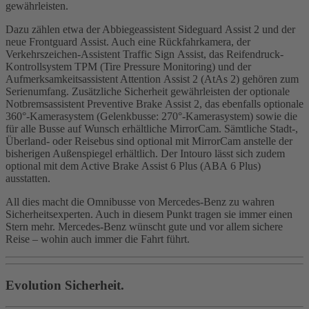
gewährleisten.
Dazu zählen etwa der Abbiegeassistent Sideguard Assist 2 und der
neue Frontguard Assist. Auch eine Rückfahrkamera, der
Verkehrszeichen-Assistent Traffic Sign Assist, das Reifendruck-
Kontrollsystem TPM (Tire Pressure Monitoring) und der
Aufmerksamkeitsassistent Attention Assist 2 (AtAs 2) gehören zum
Serienumfang. Zusätzliche Sicherheit gewährleisten der optionale
Notbremsassistent Preventive Brake Assist 2, das ebenfalls optionale
360°‑Kamerasystem (Gelenkbusse: 270°‑Kamerasystem) sowie die
für alle Busse auf Wunsch erhältliche MirrorCam. Sämtliche Stadt-,
Überland- oder Reisebus sind optional mit MirrorCam anstelle der
bisherigen Außenspiegel erhältlich. Der Intouro lässt sich zudem
optional mit dem Active Brake Assist 6 Plus (ABA 6 Plus)
ausstatten.
All dies macht die Omnibusse von Mercedes‑Benz zu wahren
Sicherheitsexperten. Auch in diesem Punkt tragen sie immer einen
Stern mehr. Mercedes‑Benz wünscht gute und vor allem sichere
Reise – wohin auch immer die Fahrt führt.
Evolution Sicherheit.