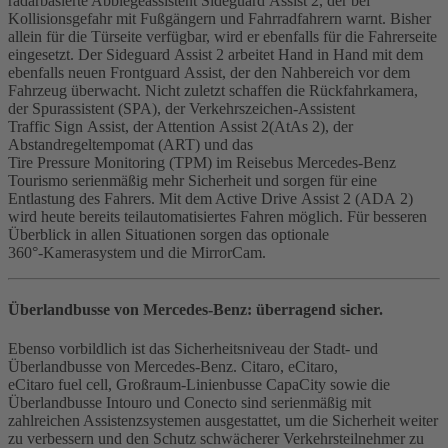
radarbasierte Abbiegeassistent Sideguard Assist 2, der bei
Kollisionsgefahr mit Fußgängern und Fahrradfahrern warnt. Bisher
allein für die Türseite verfügbar, wird er ebenfalls für die Fahrerseite
eingesetzt. Der Sideguard Assist 2 arbeitet Hand in Hand mit dem
ebenfalls neuen Frontguard Assist, der den Nahbereich vor dem
Fahrzeug überwacht. Nicht zuletzt schaffen die Rückfahrkamera,
der Spurassistent (SPA), der Verkehrszeichen-Assistent
Traffic Sign Assist, der Attention Assist 2(AtAs 2), der
Abstandregeltempomat (ART) und das
Tire Pressure Monitoring (TPM) im Reisebus Mercedes‑Benz
Tourismo serienmäßig mehr Sicherheit und sorgen für eine
Entlastung des Fahrers. Mit dem Active Drive Assist 2 (ADA 2)
wird heute bereits teilautomatisiertes Fahren möglich. Für besseren
Überblick in allen Situationen sorgen das optionale
360°‑Kamerasystem und die MirrorCam.
Überlandbusse von Mercedes‑Benz: überragend sicher.
Ebenso vorbildlich ist das Sicherheitsniveau der Stadt- und
Überlandbusse von Mercedes‑Benz. Citaro, eCitaro,
eCitaro fuel cell, Großraum-Linienbusse CapaCity sowie die
Überlandbusse Intouro und Conecto sind serienmäßig mit
zahlreichen Assistenzsystemen ausgestattet, um die Sicherheit weiter
zu verbessern und den Schutz schwächerer Verkehrsteilnehmer zu