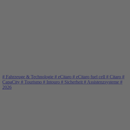
#
Fahrzeuge & Technologie
#
eCitaro
#
eCitaro fuel cell
#
Citaro
#
CapaCity
#
Tourismo
#
Intouro
#
Sicherheit
#
Assistenzsysteme
#
2026